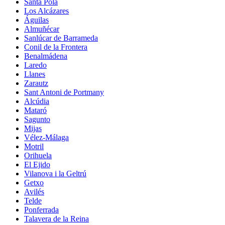
Santa Pola
Los Alcázares
Águilas
Almuñécar
Sanlúcar de Barrameda
Conil de la Frontera
Benalmádena
Laredo
Llanes
Zarautz
Sant Antoni de Portmany
Alcúdia
Mataró
Sagunto
Mijas
Vélez-Málaga
Motril
Orihuela
El Ejido
Vilanova i la Geltrú
Getxo
Avilés
Telde
Ponferrada
Talavera de la Reina