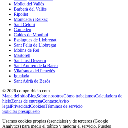
Mollet del Vallès
Barberà del Vallès
Ripollet
Montcada i Reixac
Sant Celoni
Cardedeu
Caldes de Montbui
Esplugues de Llobregat
Sant Feliu de Llobregat
Molins de Rei
Martorell
Sant Just Desvern
Sant Andreu de la Barca
Vilafranca del Penedès
Igualada
Sant Adrià de Besòs
©
2026
comprarhielo.com
Mapa del sitio
Blog
Sobre nosotros
Cómo trabajamos
Calculadora de
hielo
Zonas de entrega
Contacto
Aviso
legal
Privacidad
Cookies
Términos de servicio
Solicitar presupuesto
Usamos cookies propias (esenciales) y de terceros (Google
Analytics) para medir el tráfico y mejorar el servicio. Puedes