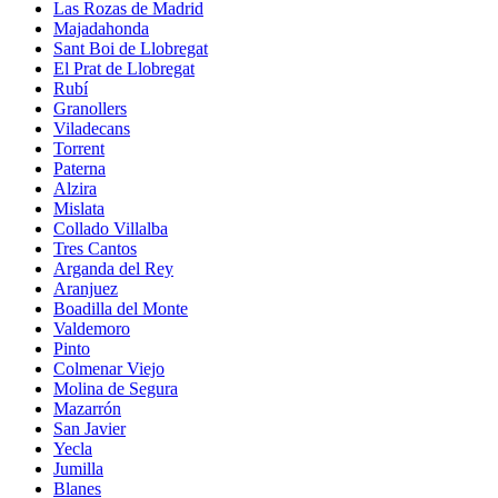
Las Rozas de Madrid
Majadahonda
Sant Boi de Llobregat
El Prat de Llobregat
Rubí
Granollers
Viladecans
Torrent
Paterna
Alzira
Mislata
Collado Villalba
Tres Cantos
Arganda del Rey
Aranjuez
Boadilla del Monte
Valdemoro
Pinto
Colmenar Viejo
Molina de Segura
Mazarrón
San Javier
Yecla
Jumilla
Blanes