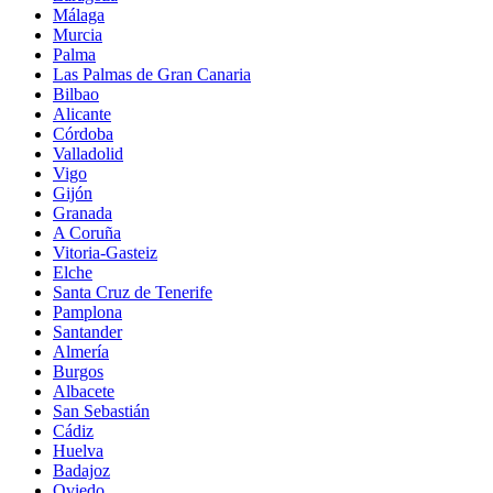
Málaga
Murcia
Palma
Las Palmas de Gran Canaria
Bilbao
Alicante
Córdoba
Valladolid
Vigo
Gijón
Granada
A Coruña
Vitoria-Gasteiz
Elche
Santa Cruz de Tenerife
Pamplona
Santander
Almería
Burgos
Albacete
San Sebastián
Cádiz
Huelva
Badajoz
Oviedo