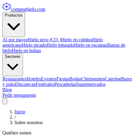
comprarhielo
.com
Productos
Al por mayor
Hielo seco (CO₂)
Hielo en cubitos
Hielo
americano
Hielo picado
Hielo triturado
Hielo en escamas
Barras de
hielo
Hielo en bolsas
Sectores
Restaurantes
Hoteles
Eventos
Fiestas
Bodas
Chiringuitos
Catering
Bares
y pubs
Discotecas
Festivales
Pescaderías
Supermercados
Blog
Pedir presupuesto
Inicio
/
Sobre nosotros
Quiénes somos