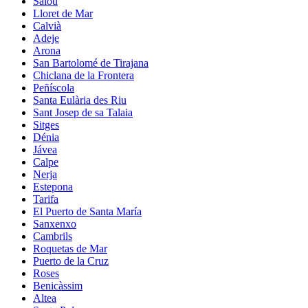
Salou
Lloret de Mar
Calvià
Adeje
Arona
San Bartolomé de Tirajana
Chiclana de la Frontera
Peñíscola
Santa Eulària des Riu
Sant Josep de sa Talaia
Sitges
Dénia
Jávea
Calpe
Nerja
Estepona
Tarifa
El Puerto de Santa María
Sanxenxo
Cambrils
Roquetas de Mar
Puerto de la Cruz
Roses
Benicàssim
Altea