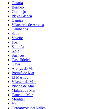
Getaria
Bermeo
Corralejo
Playa Blanca
Cangas
Vilagarcía de Arousa
Cambados
Sada
Viveiro
Foz
Santoña
Noja
Suances
Castelldefels
Gavà
Arenys de Mar
Premià de Mar
El Masnou
Vilassar de Mar
Pineda de Mar
Malgrat de Mar
Canet de Mar
Montgat
Vic
Cerdanyola del Vallès