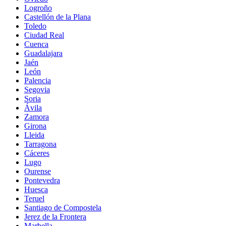
Logroño
Castellón de la Plana
Toledo
Ciudad Real
Cuenca
Guadalajara
Jaén
León
Palencia
Segovia
Soria
Ávila
Zamora
Girona
Lleida
Tarragona
Cáceres
Lugo
Ourense
Pontevedra
Huesca
Teruel
Santiago de Compostela
Jerez de la Frontera
Marbella