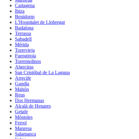
Cartagena
Ibiza
Benidorm
L'Hospitalet de Llobregat
Badalona
Terrassa
Sabadell
Mérida
Torrevieja
Fuengirola
Torremolinos
Algeciras
San Cristóbal de La Laguna
Arrecife
Gandía
Mahón
Reus
Dos Hermanas
Alcalá de Henares
Getafe
Móstoles
Ferrol
Manresa
Salamanca