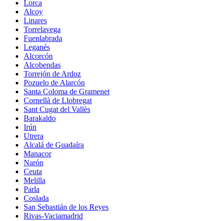
Lorca
Alcoy
Linares
Torrelavega
Fuenlabrada
Leganés
Alcorcón
Alcobendas
Torrejón de Ardoz
Pozuelo de Alarcón
Santa Coloma de Gramenet
Cornellà de Llobregat
Sant Cugat del Vallès
Barakaldo
Irún
Utrera
Alcalá de Guadaíra
Manacor
Narón
Ceuta
Melilla
Parla
Coslada
San Sebastián de los Reyes
Rivas-Vaciamadrid