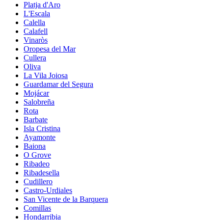
Platja d'Aro
L'Escala
Calella
Calafell
Vinaròs
Oropesa del Mar
Cullera
Oliva
La Vila Joiosa
Guardamar del Segura
Mojácar
Salobreña
Rota
Barbate
Isla Cristina
Ayamonte
Baiona
O Grove
Ribadeo
Ribadesella
Cudillero
Castro-Urdiales
San Vicente de la Barquera
Comillas
Hondarribia