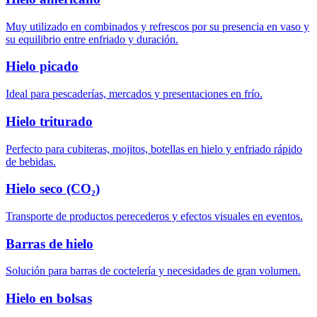
Muy utilizado en combinados y refrescos por su presencia en vaso y
su equilibrio entre enfriado y duración.
Hielo picado
Ideal para pescaderías, mercados y presentaciones en frío.
Hielo triturado
Perfecto para cubiteras, mojitos, botellas en hielo y enfriado rápido
de bebidas.
Hielo seco (CO₂)
Transporte de productos perecederos y efectos visuales en eventos.
Barras de hielo
Solución para barras de coctelería y necesidades de gran volumen.
Hielo en bolsas