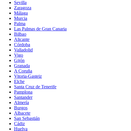
Sevilla
Zaragoza
Málaga
Murcia
Palma
Las Palmas de Gran Canaria
Bilbao
Alicante
Córdoba
Valladolid
Vigo
Gijón
Granada
A Coruña
Vitoria-Gasteiz
Elche
Santa Cruz de Tenerife
Pamplona
Santander
Almería
Burgos
Albacete
San Sebastián
Cádiz
Huelva