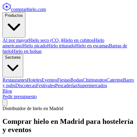
comprarhielo
.com
Productos
Al por mayor
Hielo seco (CO₂)
Hielo en cubitos
Hielo
americano
Hielo picado
Hielo triturado
Hielo en escamas
Barras de
hielo
Hielo en bolsas
Sectores
Restaurantes
Hoteles
Eventos
Fiestas
Bodas
Chiringuitos
Catering
Bares
y pubs
Discotecas
Festivales
Pescaderías
Supermercados
Blog
Pedir presupuesto
Distribuidor de hielo en
Madrid
Comprar hielo en
Madrid
para hostelería
y eventos