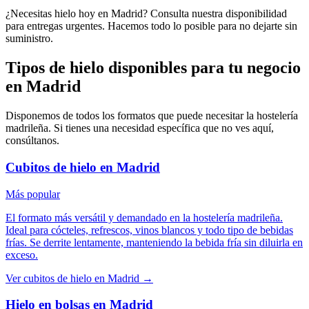
¿Necesitas hielo hoy en Madrid? Consulta nuestra disponibilidad
para entregas urgentes. Hacemos todo lo posible para no dejarte sin
suministro.
Tipos de hielo disponibles para tu negocio
en
Madrid
Disponemos de todos los formatos que puede necesitar la hostelería
madrileña
. Si tienes una necesidad específica que no ves aquí,
consúltanos.
Cubitos de hielo
en
Madrid
Más popular
El formato más versátil y demandado en la hostelería madrileña.
Ideal para cócteles, refrescos, vinos blancos y todo tipo de bebidas
frías. Se derrite lentamente, manteniendo la bebida fría sin diluirla en
exceso.
Ver
cubitos de hielo
en
Madrid
→
Hielo en bolsas
en
Madrid