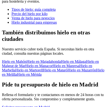
para hostelería y eventos.
Tipos de hielo: guía completa
Precio del hielo por kilo
Venta de hielo para negocios
Hielo industrial para empresas
También distribuimos hielo en otras
ciudades
Nuestro servicio cubre toda España. Si necesitas hielo en otra
ciudad, consulta nuestras páginas locales.
Hielo en
Mahón
Hielo en
Majadahonda
Hielo en
Málaga
Hielo en
Malgrat de Mar
Hielo en
Manacor
Hielo en
Manresa
Hielo en
Marbella
Hielo en
Martorell
Hielo en
Mataró
Hielo en
Mazarrón
Hielo
en
Melilla
Hielo en
Mérida
Pide tu presupuesto de hielo en
Madrid
Rellena el formulario y te contactamos en menos de 24 horas con tu
oferta personalizada. Sin compromiso y completamente gratis.