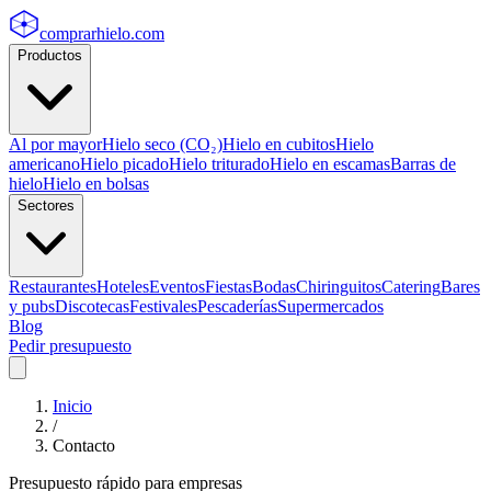
comprarhielo
.com
Productos
Al por mayor
Hielo seco (CO₂)
Hielo en cubitos
Hielo
americano
Hielo picado
Hielo triturado
Hielo en escamas
Barras de
hielo
Hielo en bolsas
Sectores
Restaurantes
Hoteles
Eventos
Fiestas
Bodas
Chiringuitos
Catering
Bares
y pubs
Discotecas
Festivales
Pescaderías
Supermercados
Blog
Pedir presupuesto
Inicio
/
Contacto
Presupuesto rápido para empresas