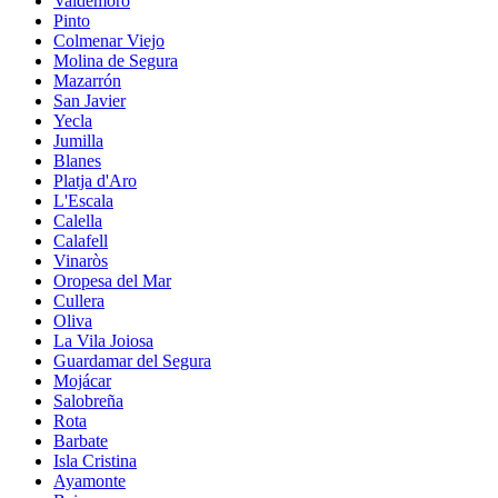
Valdemoro
Pinto
Colmenar Viejo
Molina de Segura
Mazarrón
San Javier
Yecla
Jumilla
Blanes
Platja d'Aro
L'Escala
Calella
Calafell
Vinaròs
Oropesa del Mar
Cullera
Oliva
La Vila Joiosa
Guardamar del Segura
Mojácar
Salobreña
Rota
Barbate
Isla Cristina
Ayamonte