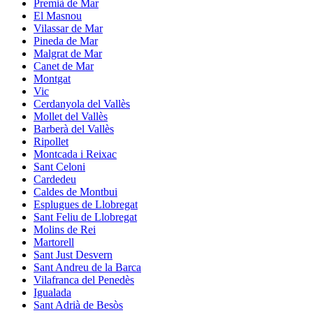
Premià de Mar
El Masnou
Vilassar de Mar
Pineda de Mar
Malgrat de Mar
Canet de Mar
Montgat
Vic
Cerdanyola del Vallès
Mollet del Vallès
Barberà del Vallès
Ripollet
Montcada i Reixac
Sant Celoni
Cardedeu
Caldes de Montbui
Esplugues de Llobregat
Sant Feliu de Llobregat
Molins de Rei
Martorell
Sant Just Desvern
Sant Andreu de la Barca
Vilafranca del Penedès
Igualada
Sant Adrià de Besòs