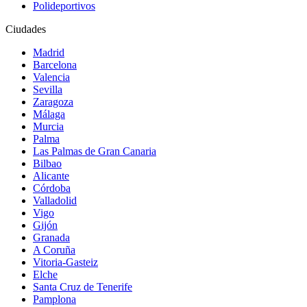
Polideportivos
Ciudades
Madrid
Barcelona
Valencia
Sevilla
Zaragoza
Málaga
Murcia
Palma
Las Palmas de Gran Canaria
Bilbao
Alicante
Córdoba
Valladolid
Vigo
Gijón
Granada
A Coruña
Vitoria-Gasteiz
Elche
Santa Cruz de Tenerife
Pamplona