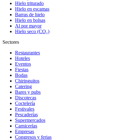
Hielo triturado
Hielo en escamas
Barras de hielo
Hielo en bolsas
Al por mayor
Hielo seco (CO₂)
Sectores
Restaurantes
Hoteles
Eventos
Fiestas
Bodas
Chiringuitos
Catering
Bares y pubs
Discotecas
Coctelería
Festivales
Pescaderías
Supermercados
Carnicerías
Empresas
Congresos y ferias