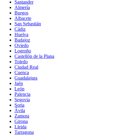
Santander
Almería
Burgos
Albacete
San Sebastián
Cádiz
Huelva
Badajoz
Oviedo
Logroño
Castellón de la Plana
Toledo
Ciudad Real
Cuenca
Guadalajara
Jaén
León
Palencia
Segovia
Soria
Ávila
Zamora
Girona
Lleida
Tarragona