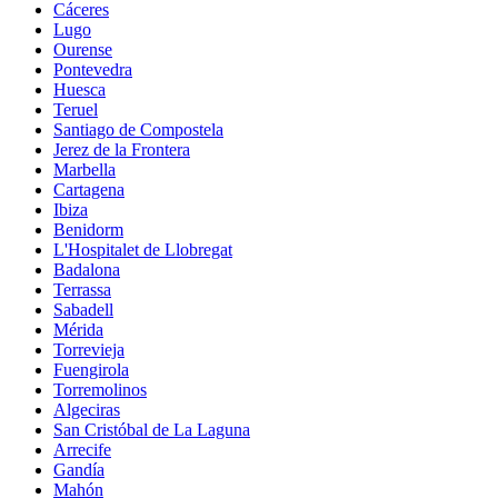
Cáceres
Lugo
Ourense
Pontevedra
Huesca
Teruel
Santiago de Compostela
Jerez de la Frontera
Marbella
Cartagena
Ibiza
Benidorm
L'Hospitalet de Llobregat
Badalona
Terrassa
Sabadell
Mérida
Torrevieja
Fuengirola
Torremolinos
Algeciras
San Cristóbal de La Laguna
Arrecife
Gandía
Mahón