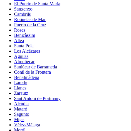
El Puerto de Santa María
Sanxenxo
Cambrils
Roquetas de Mar
Puerto de la Cruz
Roses
Benicàssim
Altea
Santa Pola
Los Alcázares
Águilas
Almuñécar
Sanlúcar de Barrameda
Conil de la Frontera
Benalmádena
Laredo
Llanes
Zarautz
Sant Antoni de Portmany
Alcúdia
Mataró
Sagunto
Mijas
Vélez-Málaga
Motril