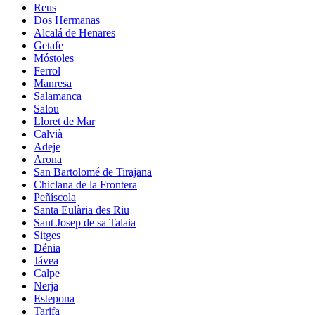
Reus
Dos Hermanas
Alcalá de Henares
Getafe
Móstoles
Ferrol
Manresa
Salamanca
Salou
Lloret de Mar
Calvià
Adeje
Arona
San Bartolomé de Tirajana
Chiclana de la Frontera
Peñíscola
Santa Eulària des Riu
Sant Josep de sa Talaia
Sitges
Dénia
Jávea
Calpe
Nerja
Estepona
Tarifa