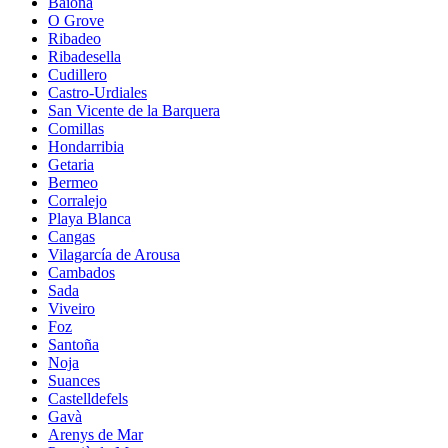
Baiona
O Grove
Ribadeo
Ribadesella
Cudillero
Castro-Urdiales
San Vicente de la Barquera
Comillas
Hondarribia
Getaria
Bermeo
Corralejo
Playa Blanca
Cangas
Vilagarcía de Arousa
Cambados
Sada
Viveiro
Foz
Santoña
Noja
Suances
Castelldefels
Gavà
Arenys de Mar