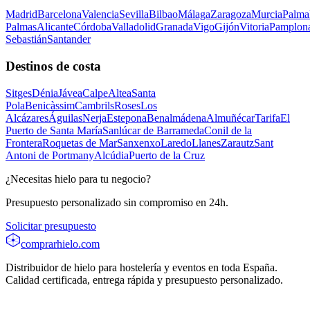
Madrid
Barcelona
Valencia
Sevilla
Bilbao
Málaga
Zaragoza
Murcia
Palma
Palmas
Alicante
Córdoba
Valladolid
Granada
Vigo
Gijón
Vitoria
Pamplon
Sebastián
Santander
Destinos de costa
Sitges
Dénia
Jávea
Calpe
Altea
Santa
Pola
Benicàssim
Cambrils
Roses
Los
Alcázares
Águilas
Nerja
Estepona
Benalmádena
Almuñécar
Tarifa
El
Puerto de Santa María
Sanlúcar de Barrameda
Conil de la
Frontera
Roquetas de Mar
Sanxenxo
Laredo
Llanes
Zarautz
Sant
Antoni de Portmany
Alcúdia
Puerto de la Cruz
¿Necesitas hielo para tu negocio?
Presupuesto personalizado sin compromiso en 24h.
Solicitar presupuesto
comprarhielo
.com
Distribuidor de hielo para hostelería y eventos en toda España.
Calidad certificada, entrega rápida y presupuesto personalizado.