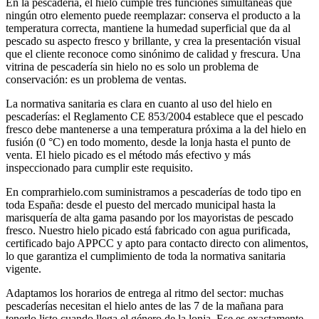
En la pescadería, el hielo cumple tres funciones simultáneas que
ningún otro elemento puede reemplazar: conserva el producto a la
temperatura correcta, mantiene la humedad superficial que da al
pescado su aspecto fresco y brillante, y crea la presentación visual
que el cliente reconoce como sinónimo de calidad y frescura. Una
vitrina de pescadería sin hielo no es solo un problema de
conservación: es un problema de ventas.
La normativa sanitaria es clara en cuanto al uso del hielo en
pescaderías: el Reglamento CE 853/2004 establece que el pescado
fresco debe mantenerse a una temperatura próxima a la del hielo en
fusión (0 °C) en todo momento, desde la lonja hasta el punto de
venta. El hielo picado es el método más efectivo y más
inspeccionado para cumplir este requisito.
En comprarhielo.com suministramos a pescaderías de todo tipo en
toda España: desde el puesto del mercado municipal hasta la
marisquería de alta gama pasando por los mayoristas de pescado
fresco. Nuestro hielo picado está fabricado con agua purificada,
certificado bajo APPCC y apto para contacto directo con alimentos,
lo que garantiza el cumplimiento de toda la normativa sanitaria
vigente.
Adaptamos los horarios de entrega al ritmo del sector: muchas
pescaderías necesitan el hielo antes de las 7 de la mañana para
tenerlo listo cuando llega el género de la lonja. Ese es exactamente