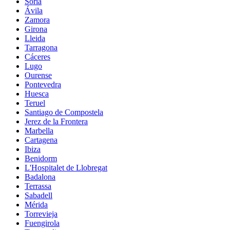
Soria
Ávila
Zamora
Girona
Lleida
Tarragona
Cáceres
Lugo
Ourense
Pontevedra
Huesca
Teruel
Santiago de Compostela
Jerez de la Frontera
Marbella
Cartagena
Ibiza
Benidorm
L'Hospitalet de Llobregat
Badalona
Terrassa
Sabadell
Mérida
Torrevieja
Fuengirola