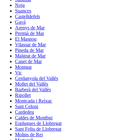
Noja
Suances
Castelldefels
Gavà
Arenys de Mar
Premià de Mar
El Masnou
Vilassar de Mar
Pineda de Mar
Malgrat de Mar
Canet de Mar
Montgat
Vic
Cerdanyola del Vallès
Mollet del Vallès
Barberà del Vallès
Ripollet
Montcada i Reixac
Sant Celoni
Cardedeu
Caldes de Montbui
Esplugues de Llobregat
Sant Feliu de Llobregat
Molins de Rei