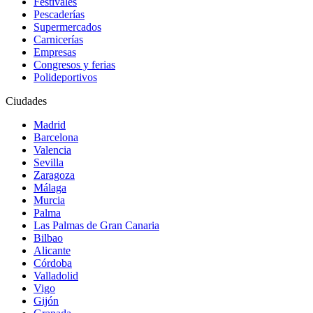
Festivales
Pescaderías
Supermercados
Carnicerías
Empresas
Congresos y ferias
Polideportivos
Ciudades
Madrid
Barcelona
Valencia
Sevilla
Zaragoza
Málaga
Murcia
Palma
Las Palmas de Gran Canaria
Bilbao
Alicante
Córdoba
Valladolid
Vigo
Gijón