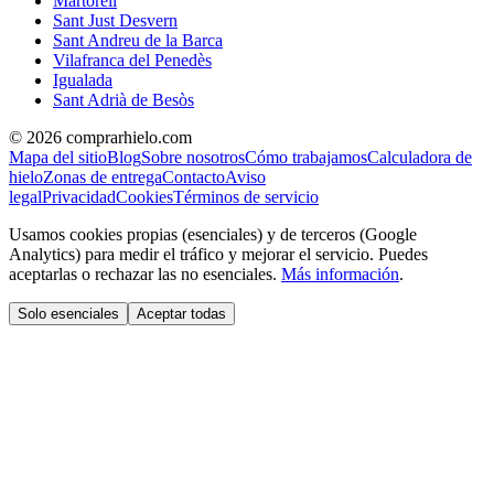
Martorell
Sant Just Desvern
Sant Andreu de la Barca
Vilafranca del Penedès
Igualada
Sant Adrià de Besòs
©
2026
comprarhielo.com
Mapa del sitio
Blog
Sobre nosotros
Cómo trabajamos
Calculadora de
hielo
Zonas de entrega
Contacto
Aviso
legal
Privacidad
Cookies
Términos de servicio
Usamos cookies propias (esenciales) y de terceros (Google
Analytics) para medir el tráfico y mejorar el servicio. Puedes
aceptarlas o rechazar las no esenciales.
Más información
.
Solo esenciales
Aceptar todas