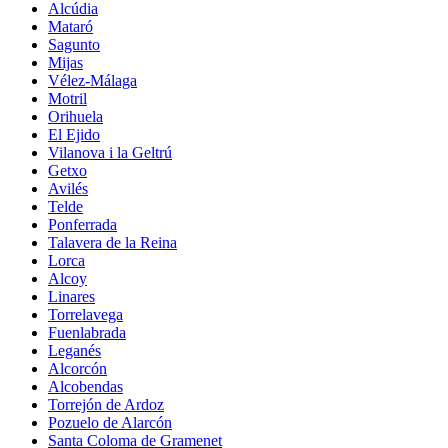
Alcúdia
Mataró
Sagunto
Mijas
Vélez-Málaga
Motril
Orihuela
El Ejido
Vilanova i la Geltrú
Getxo
Avilés
Telde
Ponferrada
Talavera de la Reina
Lorca
Alcoy
Linares
Torrelavega
Fuenlabrada
Leganés
Alcorcón
Alcobendas
Torrejón de Ardoz
Pozuelo de Alarcón
Santa Coloma de Gramenet