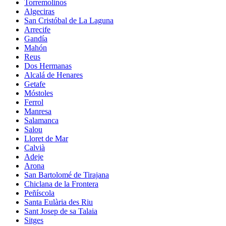
Torremolinos
Algeciras
San Cristóbal de La Laguna
Arrecife
Gandía
Mahón
Reus
Dos Hermanas
Alcalá de Henares
Getafe
Móstoles
Ferrol
Manresa
Salamanca
Salou
Lloret de Mar
Calvià
Adeje
Arona
San Bartolomé de Tirajana
Chiclana de la Frontera
Peñíscola
Santa Eulària des Riu
Sant Josep de sa Talaia
Sitges