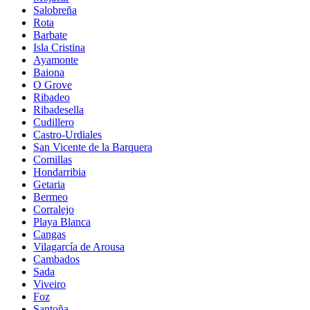
Salobreña
Rota
Barbate
Isla Cristina
Ayamonte
Baiona
O Grove
Ribadeo
Ribadesella
Cudillero
Castro-Urdiales
San Vicente de la Barquera
Comillas
Hondarribia
Getaria
Bermeo
Corralejo
Playa Blanca
Cangas
Vilagarcía de Arousa
Cambados
Sada
Viveiro
Foz
Santoña