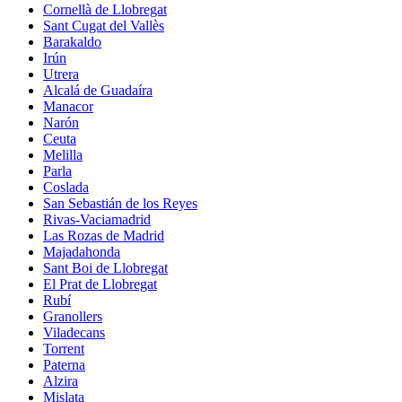
Cornellà de Llobregat
Sant Cugat del Vallès
Barakaldo
Irún
Utrera
Alcalá de Guadaíra
Manacor
Narón
Ceuta
Melilla
Parla
Coslada
San Sebastián de los Reyes
Rivas-Vaciamadrid
Las Rozas de Madrid
Majadahonda
Sant Boi de Llobregat
El Prat de Llobregat
Rubí
Granollers
Viladecans
Torrent
Paterna
Alzira
Mislata