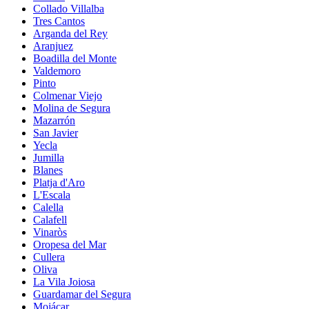
Collado Villalba
Tres Cantos
Arganda del Rey
Aranjuez
Boadilla del Monte
Valdemoro
Pinto
Colmenar Viejo
Molina de Segura
Mazarrón
San Javier
Yecla
Jumilla
Blanes
Platja d'Aro
L'Escala
Calella
Calafell
Vinaròs
Oropesa del Mar
Cullera
Oliva
La Vila Joiosa
Guardamar del Segura
Mojácar