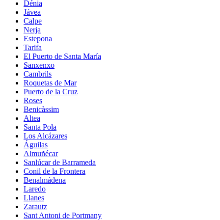
Dénia
Jávea
Calpe
Nerja
Estepona
Tarifa
El Puerto de Santa María
Sanxenxo
Cambrils
Roquetas de Mar
Puerto de la Cruz
Roses
Benicàssim
Altea
Santa Pola
Los Alcázares
Águilas
Almuñécar
Sanlúcar de Barrameda
Conil de la Frontera
Benalmádena
Laredo
Llanes
Zarautz
Sant Antoni de Portmany