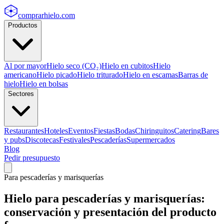
comprarhielo
.com
Productos
Al por mayor
Hielo seco (CO₂)
Hielo en cubitos
Hielo
americano
Hielo picado
Hielo triturado
Hielo en escamas
Barras de
hielo
Hielo en bolsas
Sectores
Restaurantes
Hoteles
Eventos
Fiestas
Bodas
Chiringuitos
Catering
Bares
y pubs
Discotecas
Festivales
Pescaderías
Supermercados
Blog
Pedir presupuesto
Para pescaderías y marisquerías
Hielo para pescaderías y marisquerías:
conservación y presentación del producto