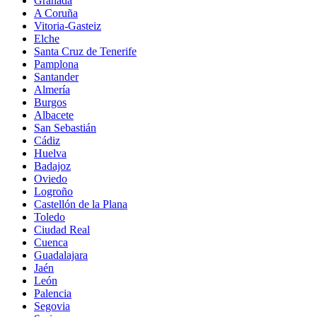
Granada
A Coruña
Vitoria-Gasteiz
Elche
Santa Cruz de Tenerife
Pamplona
Santander
Almería
Burgos
Albacete
San Sebastián
Cádiz
Huelva
Badajoz
Oviedo
Logroño
Castellón de la Plana
Toledo
Ciudad Real
Cuenca
Guadalajara
Jaén
León
Palencia
Segovia