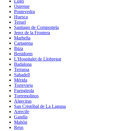
Lugo
Ourense
Pontevedra
Huesca
Teruel
Santiago de Compostela
Jerez de la Frontera
Marbella
Cartagena
Ibiza
Benidorm
L'Hospitalet de Llobregat
Badalona
Terrassa
Sabadell
Mérida
Torrevieja
Fuengirola
Torremolinos
Algeciras
San Cristóbal de La Laguna
Arrecife
Gandía
Mahón
Reus