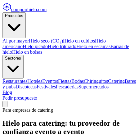
comprarhielo
.com
Productos
Al por mayor
Hielo seco (CO₂)
Hielo en cubitos
Hielo
americano
Hielo picado
Hielo triturado
Hielo en escamas
Barras de
hielo
Hielo en bolsas
Sectores
Restaurantes
Hoteles
Eventos
Fiestas
Bodas
Chiringuitos
Catering
Bares
y pubs
Discotecas
Festivales
Pescaderías
Supermercados
Blog
Pedir presupuesto
Para empresas de catering
Hielo para catering: tu proveedor de
confianza evento a evento