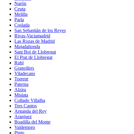
Narón
Ceuta
Melilla
Parla
Coslada
San Sebastián de los Reyes
Rivas-Vaciamadrid
Las Rozas de Madrid
Majadahonda
Sant Boi de Llobregat
El Prat de Llobregat
Rubí
Granollers
Viladecans
Torrent
Paterna
Alzira
Mislata
Collado Villalba
Tres Cantos
Arganda del Rey
Aranjuez
Boadilla del Monte
Valdemoro
Pinto