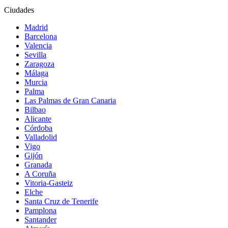
Ciudades
Madrid
Barcelona
Valencia
Sevilla
Zaragoza
Málaga
Murcia
Palma
Las Palmas de Gran Canaria
Bilbao
Alicante
Córdoba
Valladolid
Vigo
Gijón
Granada
A Coruña
Vitoria-Gasteiz
Elche
Santa Cruz de Tenerife
Pamplona
Santander