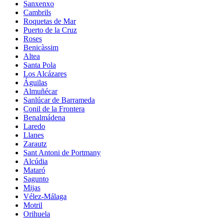
Sanxenxo
Cambrils
Roquetas de Mar
Puerto de la Cruz
Roses
Benicàssim
Altea
Santa Pola
Los Alcázares
Águilas
Almuñécar
Sanlúcar de Barrameda
Conil de la Frontera
Benalmádena
Laredo
Llanes
Zarautz
Sant Antoni de Portmany
Alcúdia
Mataró
Sagunto
Mijas
Vélez-Málaga
Motril
Orihuela