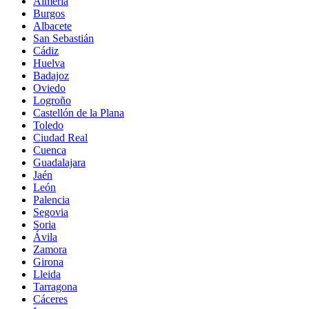
Almería
Burgos
Albacete
San Sebastián
Cádiz
Huelva
Badajoz
Oviedo
Logroño
Castellón de la Plana
Toledo
Ciudad Real
Cuenca
Guadalajara
Jaén
León
Palencia
Segovia
Soria
Ávila
Zamora
Girona
Lleida
Tarragona
Cáceres