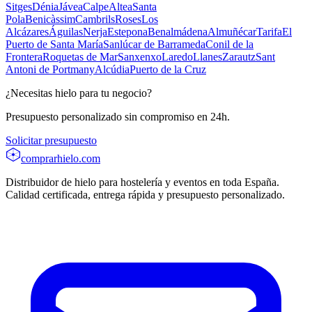
Sitges
Dénia
Jávea
Calpe
Altea
Santa
Pola
Benicàssim
Cambrils
Roses
Los
Alcázares
Águilas
Nerja
Estepona
Benalmádena
Almuñécar
Tarifa
El
Puerto de Santa María
Sanlúcar de Barrameda
Conil de la
Frontera
Roquetas de Mar
Sanxenxo
Laredo
Llanes
Zarautz
Sant
Antoni de Portmany
Alcúdia
Puerto de la Cruz
¿Necesitas hielo para tu negocio?
Presupuesto personalizado sin compromiso en 24h.
Solicitar presupuesto
comprarhielo
.com
Distribuidor de hielo para hostelería y eventos en toda España.
Calidad certificada, entrega rápida y presupuesto personalizado.