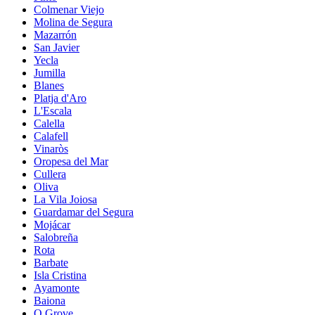
Colmenar Viejo
Molina de Segura
Mazarrón
San Javier
Yecla
Jumilla
Blanes
Platja d'Aro
L'Escala
Calella
Calafell
Vinaròs
Oropesa del Mar
Cullera
Oliva
La Vila Joiosa
Guardamar del Segura
Mojácar
Salobreña
Rota
Barbate
Isla Cristina
Ayamonte
Baiona
O Grove