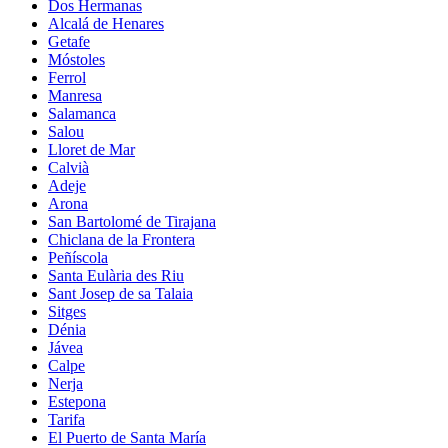
Dos Hermanas
Alcalá de Henares
Getafe
Móstoles
Ferrol
Manresa
Salamanca
Salou
Lloret de Mar
Calvià
Adeje
Arona
San Bartolomé de Tirajana
Chiclana de la Frontera
Peñíscola
Santa Eulària des Riu
Sant Josep de sa Talaia
Sitges
Dénia
Jávea
Calpe
Nerja
Estepona
Tarifa
El Puerto de Santa María