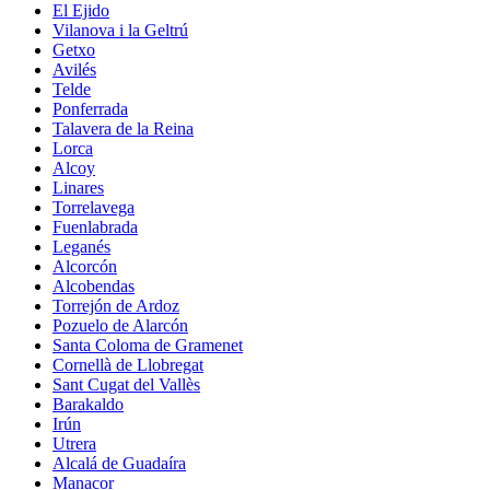
El Ejido
Vilanova i la Geltrú
Getxo
Avilés
Telde
Ponferrada
Talavera de la Reina
Lorca
Alcoy
Linares
Torrelavega
Fuenlabrada
Leganés
Alcorcón
Alcobendas
Torrejón de Ardoz
Pozuelo de Alarcón
Santa Coloma de Gramenet
Cornellà de Llobregat
Sant Cugat del Vallès
Barakaldo
Irún
Utrera
Alcalá de Guadaíra
Manacor