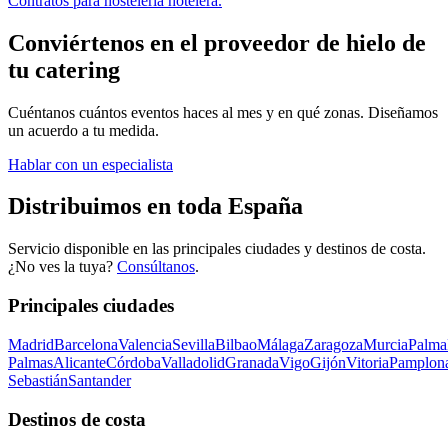
Contratos para hostelería hotelera.
Conviértenos en el proveedor de hielo de
tu catering
Cuéntanos cuántos eventos haces al mes y en qué zonas. Diseñamos
un acuerdo a tu medida.
Hablar con un especialista
Distribuimos en toda España
Servicio disponible en las principales ciudades y destinos de costa.
¿No ves la tuya?
Consúltanos
.
Principales ciudades
Madrid
Barcelona
Valencia
Sevilla
Bilbao
Málaga
Zaragoza
Murcia
Palma
Palmas
Alicante
Córdoba
Valladolid
Granada
Vigo
Gijón
Vitoria
Pamplon
Sebastián
Santander
Destinos de costa