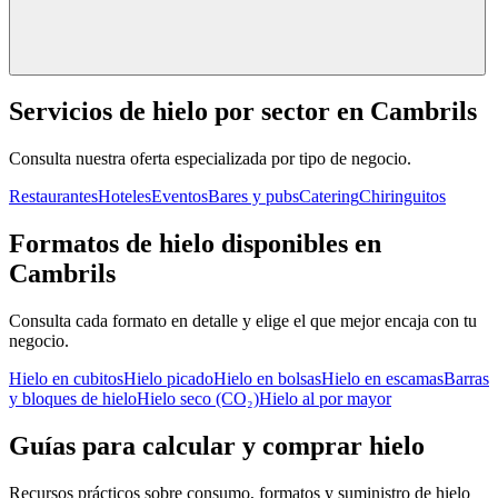
Servicios de hielo por sector en
Cambrils
Consulta nuestra oferta especializada por tipo de negocio.
Restaurantes
Hoteles
Eventos
Bares y pubs
Catering
Chiringuitos
Formatos de hielo disponibles en
Cambrils
Consulta cada formato en detalle y elige el que mejor encaja con tu
negocio.
Hielo en cubitos
Hielo picado
Hielo en bolsas
Hielo en escamas
Barras
y bloques de hielo
Hielo seco (CO₂)
Hielo al por mayor
Guías para calcular y comprar hielo
Recursos prácticos sobre consumo, formatos y suministro de hielo