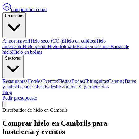
comprarhielo
.com
Productos
Al por mayor
Hielo seco (CO₂)
Hielo en cubitos
Hielo
americano
Hielo picado
Hielo triturado
Hielo en escamas
Barras de
hielo
Hielo en bolsas
Sectores
Restaurantes
Hoteles
Eventos
Fiestas
Bodas
Chiringuitos
Catering
Bares
y pubs
Discotecas
Festivales
Pescaderías
Supermercados
Blog
Pedir presupuesto
Distribuidor de hielo en
Cambrils
Comprar hielo en
Cambrils
para
hostelería y eventos