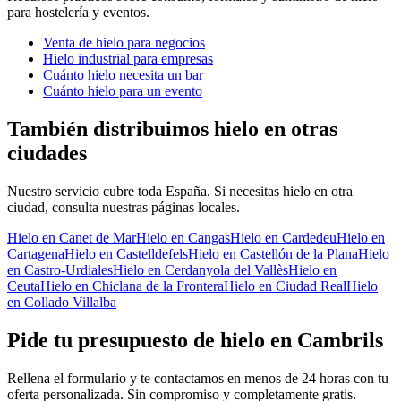
para hostelería y eventos.
Venta de hielo para negocios
Hielo industrial para empresas
Cuánto hielo necesita un bar
Cuánto hielo para un evento
También distribuimos hielo en otras
ciudades
Nuestro servicio cubre toda España. Si necesitas hielo en otra
ciudad, consulta nuestras páginas locales.
Hielo en
Canet de Mar
Hielo en
Cangas
Hielo en
Cardedeu
Hielo en
Cartagena
Hielo en
Castelldefels
Hielo en
Castellón de la Plana
Hielo
en
Castro-Urdiales
Hielo en
Cerdanyola del Vallès
Hielo en
Ceuta
Hielo en
Chiclana de la Frontera
Hielo en
Ciudad Real
Hielo
en
Collado Villalba
Pide tu presupuesto de hielo en
Cambrils
Rellena el formulario y te contactamos en menos de 24 horas con tu
oferta personalizada. Sin compromiso y completamente gratis.