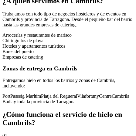
¿A quién servimos en
Cambrils
?
Trabajamos con todo tipo de negocios hosteleros y de eventos en
Cambrils
y provincia de
Tarragona
. Desde el pequeño bar del barrio
hasta las grandes empresas de catering.
Arrocerías y restaurantes de marisco
Chiringuitos de playa
Hoteles y apartamentos turísticos
Bares del puerto
Empresas de catering
Zonas de entrega en
Cambrils
Entregamos hielo en todos los barrios y zonas de
Cambrils
,
incluyendo:
Port
Passeig Marítim
Platja del Regueral
Vilafortuny
Centre
Cambrils
Badia
y toda la provincia de
Tarragona
¿Cómo funciona el servicio de hielo en
Cambrils
?
01