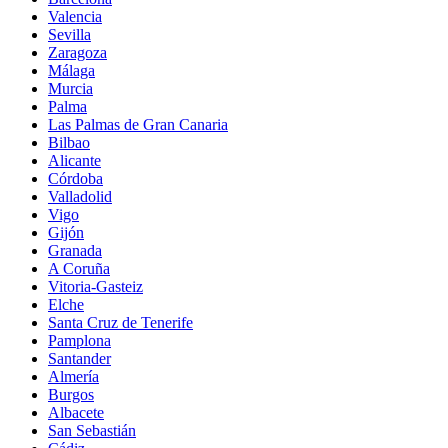
Valencia
Sevilla
Zaragoza
Málaga
Murcia
Palma
Las Palmas de Gran Canaria
Bilbao
Alicante
Córdoba
Valladolid
Vigo
Gijón
Granada
A Coruña
Vitoria-Gasteiz
Elche
Santa Cruz de Tenerife
Pamplona
Santander
Almería
Burgos
Albacete
San Sebastián