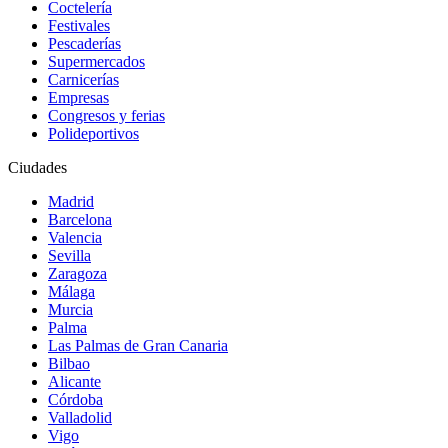
Coctelería
Festivales
Pescaderías
Supermercados
Carnicerías
Empresas
Congresos y ferias
Polideportivos
Ciudades
Madrid
Barcelona
Valencia
Sevilla
Zaragoza
Málaga
Murcia
Palma
Las Palmas de Gran Canaria
Bilbao
Alicante
Córdoba
Valladolid
Vigo