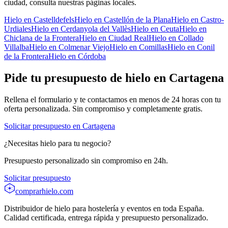
ciudad, consulta nuestras páginas locales.
Hielo en
Castelldefels
Hielo en
Castellón de la Plana
Hielo en
Castro-
Urdiales
Hielo en
Cerdanyola del Vallès
Hielo en
Ceuta
Hielo en
Chiclana de la Frontera
Hielo en
Ciudad Real
Hielo en
Collado
Villalba
Hielo en
Colmenar Viejo
Hielo en
Comillas
Hielo en
Conil
de la Frontera
Hielo en
Córdoba
Pide tu presupuesto de hielo en
Cartagena
Rellena el formulario y te contactamos en menos de 24 horas con tu
oferta personalizada. Sin compromiso y completamente gratis.
Solicitar presupuesto en
Cartagena
¿Necesitas hielo para tu negocio?
Presupuesto personalizado sin compromiso en 24h.
Solicitar presupuesto
comprarhielo
.com
Distribuidor de hielo para hostelería y eventos en toda España.
Calidad certificada, entrega rápida y presupuesto personalizado.