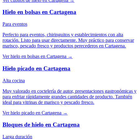
Ver
cubitos de hielo
en
Cartagena
→
Hielo en bolsas
en
Cartagena
Para eventos
Perfecto para eventos, chiringuitos y establecimientos con alta
rotación. Listo para usar directamente. Muy práctico para conservar
marisco, pescado fresco y productos perecederos en Cartagena.
Ver
hielo en bolsas
en
Cartagena
→
Hielo picado
en
Cartagena
Alta cocina
Muy valorado en coctelería de autor, presentaciones gastronómicas y
para enfriar rápidamente grandes cantidades de producto. También
ideal para vitrinas de marisco y pescado fresco.
Ver
hielo picado
en
Cartagena
→
Bloques de hielo
en
Cartagena
Larga duración