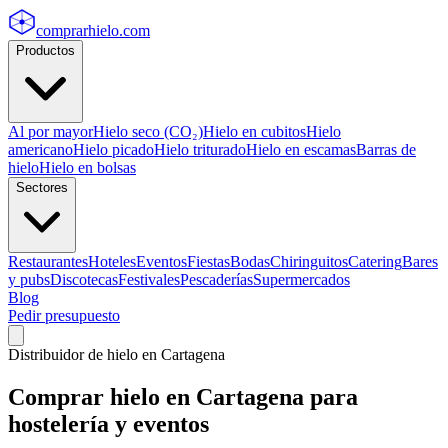
comprarhielo
.com
Productos
Al por mayor
Hielo seco (CO₂)
Hielo en cubitos
Hielo
americano
Hielo picado
Hielo triturado
Hielo en escamas
Barras de
hielo
Hielo en bolsas
Sectores
Restaurantes
Hoteles
Eventos
Fiestas
Bodas
Chiringuitos
Catering
Bares
y pubs
Discotecas
Festivales
Pescaderías
Supermercados
Blog
Pedir presupuesto
Distribuidor de hielo en
Cartagena
Comprar hielo en
Cartagena
para
hostelería y eventos