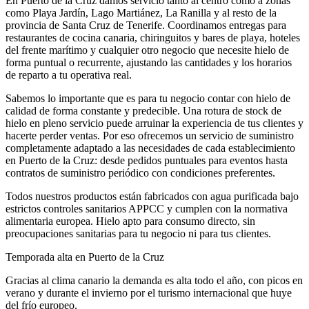
En
Puerto de la Cruz
damos servicio tanto al centro como a zonas
como
Playa Jardín, Lago Martiánez, La Ranilla
y al resto de la
provincia de
Santa Cruz de Tenerife
. Coordinamos entregas para
restaurantes de cocina canaria, chiringuitos y bares de playa, hoteles
del frente marítimo
y cualquier otro negocio que necesite hielo de
forma puntual o recurrente, ajustando las cantidades y los horarios
de reparto a tu operativa real.
Sabemos lo importante que es para tu negocio contar con hielo de
calidad de forma constante y predecible. Una rotura de stock de
hielo en pleno servicio puede arruinar la experiencia de tus clientes y
hacerte perder ventas. Por eso ofrecemos un servicio de suministro
completamente adaptado a las necesidades de cada establecimiento
en
Puerto de la Cruz
: desde pedidos puntuales para eventos hasta
contratos de suministro periódico con condiciones preferentes.
Todos nuestros productos están fabricados con agua purificada bajo
estrictos controles sanitarios APPCC y cumplen con la normativa
alimentaria europea. Hielo apto para consumo directo, sin
preocupaciones sanitarias para tu negocio ni para tus clientes.
Temporada alta en
Puerto de la Cruz
Gracias al clima canario la demanda es alta todo el año, con picos en
verano y durante el invierno por el turismo internacional que huye
del frío europeo.