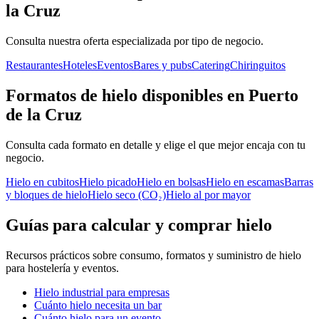
la Cruz
Consulta nuestra oferta especializada por tipo de negocio.
Restaurantes
Hoteles
Eventos
Bares y pubs
Catering
Chiringuitos
Formatos de hielo disponibles en Puerto
de la Cruz
Consulta cada formato en detalle y elige el que mejor encaja con tu
negocio.
Hielo en cubitos
Hielo picado
Hielo en bolsas
Hielo en escamas
Barras
y bloques de hielo
Hielo seco (CO₂)
Hielo al por mayor
Guías para calcular y comprar hielo
Recursos prácticos sobre consumo, formatos y suministro de hielo
para hostelería y eventos.
Hielo industrial para empresas
Cuánto hielo necesita un bar
Cuánto hielo para un evento