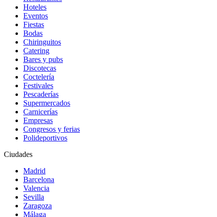
Hoteles
Eventos
Fiestas
Bodas
Chiringuitos
Catering
Bares y pubs
Discotecas
Coctelería
Festivales
Pescaderías
Supermercados
Carnicerías
Empresas
Congresos y ferias
Polideportivos
Ciudades
Madrid
Barcelona
Valencia
Sevilla
Zaragoza
Málaga