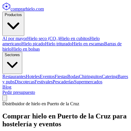
comprarhielo
.com
Productos
Al por mayor
Hielo seco (CO₂)
Hielo en cubitos
Hielo
americano
Hielo picado
Hielo triturado
Hielo en escamas
Barras de
hielo
Hielo en bolsas
Sectores
Restaurantes
Hoteles
Eventos
Fiestas
Bodas
Chiringuitos
Catering
Bares
y pubs
Discotecas
Festivales
Pescaderías
Supermercados
Blog
Pedir presupuesto
Distribuidor de hielo en
Puerto de la Cruz
Comprar hielo en
Puerto de la Cruz
para
hostelería y eventos