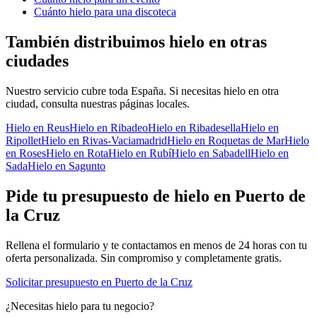
Cuánto hielo para una discoteca
También distribuimos hielo en otras
ciudades
Nuestro servicio cubre toda España. Si necesitas hielo en otra
ciudad, consulta nuestras páginas locales.
Hielo en
Reus
Hielo en
Ribadeo
Hielo en
Ribadesella
Hielo en
Ripollet
Hielo en
Rivas-Vaciamadrid
Hielo en
Roquetas de Mar
Hielo
en
Roses
Hielo en
Rota
Hielo en
Rubí
Hielo en
Sabadell
Hielo en
Sada
Hielo en
Sagunto
Pide tu presupuesto de hielo en
Puerto de
la Cruz
Rellena el formulario y te contactamos en menos de 24 horas con tu
oferta personalizada. Sin compromiso y completamente gratis.
Solicitar presupuesto en
Puerto de la Cruz
¿Necesitas hielo para tu negocio?