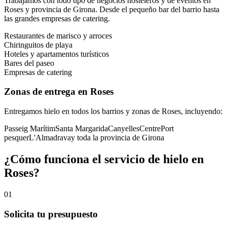
Trabajamos con todo tipo de negocios hosteleros y de eventos en
Roses
y provincia de
Girona
. Desde el pequeño bar del barrio hasta
las grandes empresas de catering.
Restaurantes de marisco y arroces
Chiringuitos de playa
Hoteles y apartamentos turísticos
Bares del paseo
Empresas de catering
Zonas de entrega en
Roses
Entregamos hielo en todos los barrios y zonas de
Roses
, incluyendo:
Passeig Marítim
Santa Margarida
Canyelles
Centre
Port
pesquer
L'Almadrava
y toda la provincia de
Girona
¿Cómo funciona el servicio de hielo en
Roses
?
01
Solicita tu presupuesto