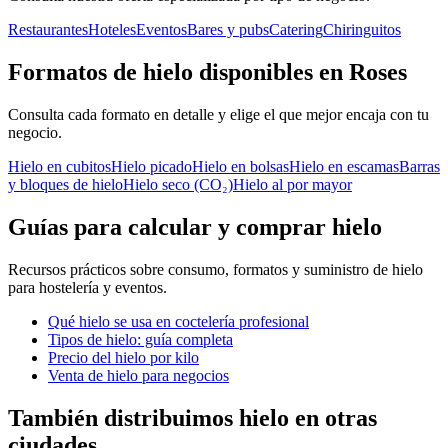
Restaurantes
Hoteles
Eventos
Bares y pubs
Catering
Chiringuitos
Formatos de hielo disponibles en Roses
Consulta cada formato en detalle y elige el que mejor encaja con tu
negocio.
Hielo en cubitos
Hielo picado
Hielo en bolsas
Hielo en escamas
Barras
y bloques de hielo
Hielo seco (CO₂)
Hielo al por mayor
Guías para calcular y comprar hielo
Recursos prácticos sobre consumo, formatos y suministro de hielo
para hostelería y eventos.
Qué hielo se usa en coctelería profesional
Tipos de hielo: guía completa
Precio del hielo por kilo
Venta de hielo para negocios
También distribuimos hielo en otras
ciudades