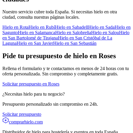
Nuestro servicio cubre toda España. Si necesitas hielo en otra
ciudad, consulta nuestras páginas locales.
Hielo en
Rota
Hielo en
Rubí
Hielo en
Sabadell
Hielo en
Sada
Hielo en
Sagunto
Hielo en
Salamanca
Hielo en
Salobreña
Hielo en
Salou
Hielo
en
San Bartolomé de Tirajana
Hielo en
San Cristóbal de La
Laguna
Hielo en
San Javier
Hielo en
San Sebastián
Pide tu presupuesto de hielo en
Roses
Rellena el formulario y te contactamos en menos de 24 horas con tu
oferta personalizada. Sin compromiso y completamente gratis.
Solicitar presupuesto en
Roses
¿Necesitas hielo para tu negocio?
Presupuesto personalizado sin compromiso en 24h.
Solicitar presupuesto
comprarhielo
.com
Distribuidor de hielo para hostelería y eventos en toda España.