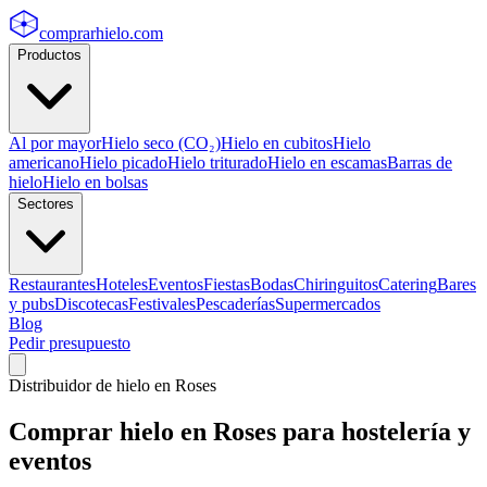
comprarhielo
.com
Productos
Al por mayor
Hielo seco (CO₂)
Hielo en cubitos
Hielo
americano
Hielo picado
Hielo triturado
Hielo en escamas
Barras de
hielo
Hielo en bolsas
Sectores
Restaurantes
Hoteles
Eventos
Fiestas
Bodas
Chiringuitos
Catering
Bares
y pubs
Discotecas
Festivales
Pescaderías
Supermercados
Blog
Pedir presupuesto
Distribuidor de hielo en
Roses
Comprar hielo en
Roses
para hostelería y
eventos