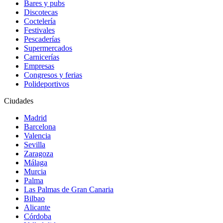
Bares y pubs
Discotecas
Coctelería
Festivales
Pescaderías
Supermercados
Carnicerías
Empresas
Congresos y ferias
Polideportivos
Ciudades
Madrid
Barcelona
Valencia
Sevilla
Zaragoza
Málaga
Murcia
Palma
Las Palmas de Gran Canaria
Bilbao
Alicante
Córdoba