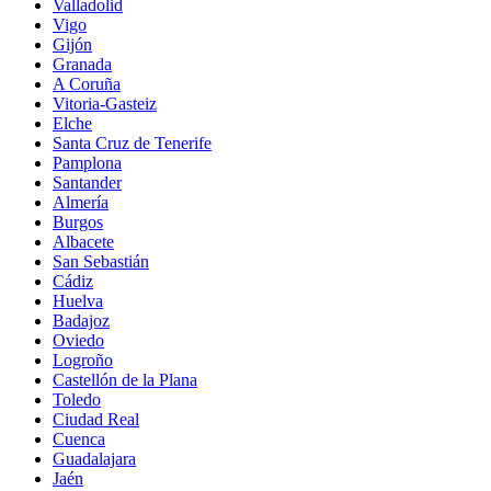
Valladolid
Vigo
Gijón
Granada
A Coruña
Vitoria-Gasteiz
Elche
Santa Cruz de Tenerife
Pamplona
Santander
Almería
Burgos
Albacete
San Sebastián
Cádiz
Huelva
Badajoz
Oviedo
Logroño
Castellón de la Plana
Toledo
Ciudad Real
Cuenca
Guadalajara
Jaén