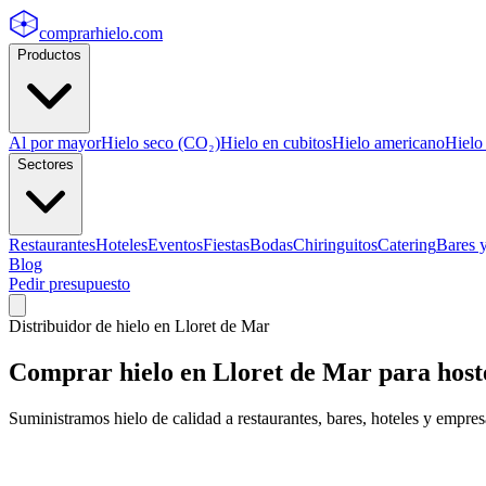
comprarhielo
.com
Productos
Al por mayor
Hielo seco (CO₂)
Hielo en cubitos
Hielo americano
Hielo
Sectores
Restaurantes
Hoteles
Eventos
Fiestas
Bodas
Chiringuitos
Catering
Bares 
Blog
Pedir presupuesto
Distribuidor de hielo en
Lloret de Mar
Comprar hielo en
Lloret de Mar
para hoste
Suministramos hielo de calidad a restaurantes, bares, hoteles y empre