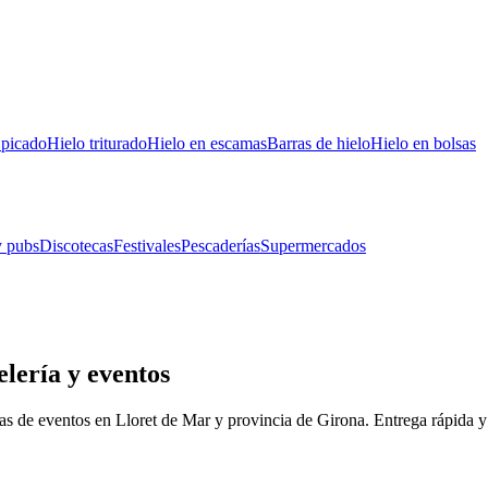
 picado
Hielo triturado
Hielo en escamas
Barras de hielo
Hielo en bolsas
y pubs
Discotecas
Festivales
Pescaderías
Supermercados
lería y eventos
sas de eventos en
Lloret de Mar
y provincia de
Girona
. Entrega rápida 