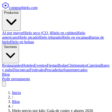
comprarhielo
.com
Productos
Al por mayor
Hielo seco (CO₂)
Hielo en cubitos
Hielo
americano
Hielo picado
Hielo triturado
Hielo en escamas
Barras de
hielo
Hielo en bolsas
Sectores
Restaurantes
Hoteles
Eventos
Fiestas
Bodas
Chiringuitos
Catering
Bares
y pubs
Discotecas
Festivales
Pescaderías
Supermercados
Blog
Pedir presupuesto
Inicio
/
Blog
/
Hielo precio por kilo: Guía de costes y ahorro 2026