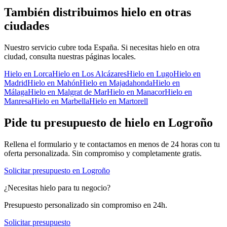
También distribuimos hielo en otras
ciudades
Nuestro servicio cubre toda España. Si necesitas hielo en otra
ciudad, consulta nuestras páginas locales.
Hielo en
Lorca
Hielo en
Los Alcázares
Hielo en
Lugo
Hielo en
Madrid
Hielo en
Mahón
Hielo en
Majadahonda
Hielo en
Málaga
Hielo en
Malgrat de Mar
Hielo en
Manacor
Hielo en
Manresa
Hielo en
Marbella
Hielo en
Martorell
Pide tu presupuesto de hielo en
Logroño
Rellena el formulario y te contactamos en menos de 24 horas con tu
oferta personalizada. Sin compromiso y completamente gratis.
Solicitar presupuesto en
Logroño
¿Necesitas hielo para tu negocio?
Presupuesto personalizado sin compromiso en 24h.
Solicitar presupuesto