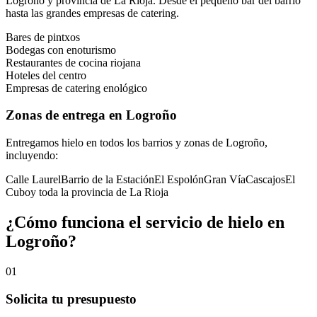
Logroño
y provincia de
La Rioja
. Desde el pequeño bar del barrio
hasta las grandes empresas de catering.
Bares de pintxos
Bodegas con enoturismo
Restaurantes de cocina riojana
Hoteles del centro
Empresas de catering enológico
Zonas de entrega en
Logroño
Entregamos hielo en todos los barrios y zonas de
Logroño
,
incluyendo:
Calle Laurel
Barrio de la Estación
El Espolón
Gran Vía
Cascajos
El
Cubo
y toda la provincia de
La Rioja
¿Cómo funciona el servicio de hielo en
Logroño
?
01
Solicita tu presupuesto