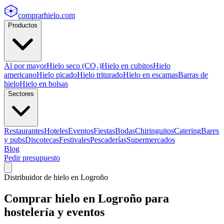
comprarhielo
.com
Productos
Al por mayor
Hielo seco (CO₂)
Hielo en cubitos
Hielo
americano
Hielo picado
Hielo triturado
Hielo en escamas
Barras de
hielo
Hielo en bolsas
Sectores
Restaurantes
Hoteles
Eventos
Fiestas
Bodas
Chiringuitos
Catering
Bares
y pubs
Discotecas
Festivales
Pescaderías
Supermercados
Blog
Pedir presupuesto
Distribuidor de hielo en
Logroño
Comprar hielo en
Logroño
para
hostelería y eventos