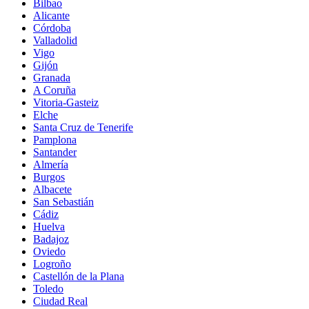
Bilbao
Alicante
Córdoba
Valladolid
Vigo
Gijón
Granada
A Coruña
Vitoria-Gasteiz
Elche
Santa Cruz de Tenerife
Pamplona
Santander
Almería
Burgos
Albacete
San Sebastián
Cádiz
Huelva
Badajoz
Oviedo
Logroño
Castellón de la Plana
Toledo
Ciudad Real