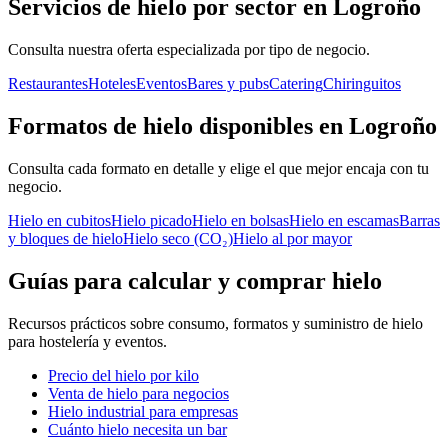
Servicios de hielo por sector en
Logroño
Consulta nuestra oferta especializada por tipo de negocio.
Restaurantes
Hoteles
Eventos
Bares y pubs
Catering
Chiringuitos
Formatos de hielo disponibles en Logroño
Consulta cada formato en detalle y elige el que mejor encaja con tu
negocio.
Hielo en cubitos
Hielo picado
Hielo en bolsas
Hielo en escamas
Barras
y bloques de hielo
Hielo seco (CO₂)
Hielo al por mayor
Guías para calcular y comprar hielo
Recursos prácticos sobre consumo, formatos y suministro de hielo
para hostelería y eventos.
Precio del hielo por kilo
Venta de hielo para negocios
Hielo industrial para empresas
Cuánto hielo necesita un bar