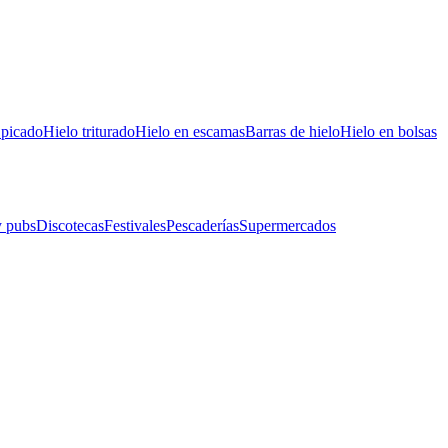
 picado
Hielo triturado
Hielo en escamas
Barras de hielo
Hielo en bolsas
y pubs
Discotecas
Festivales
Pescaderías
Supermercados