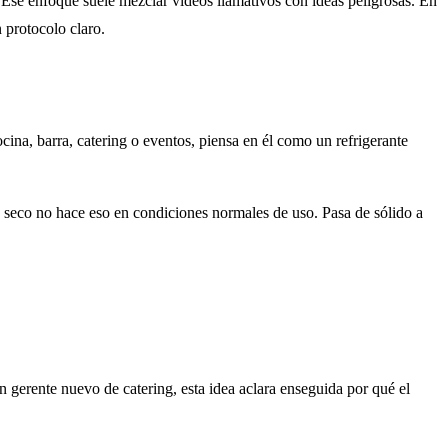
se enfoque suele mezclar vídeos llamativos con ideas peligrosas. En
 protocolo claro.
cina, barra, catering o eventos, piensa en él como un refrigerante
 seco no hace eso en condiciones normales de uso. Pasa de sólido a
n gerente nuevo de catering, esta idea aclara enseguida por qué el