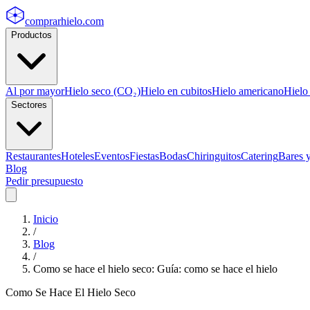
comprarhielo
.com
Productos
Al por mayor
Hielo seco (CO₂)
Hielo en cubitos
Hielo americano
Hielo
Sectores
Restaurantes
Hoteles
Eventos
Fiestas
Bodas
Chiringuitos
Catering
Bares 
Blog
Pedir presupuesto
Inicio
/
Blog
/
Como se hace el hielo seco: Guía: como se hace el hielo
Como Se Hace El Hielo Seco