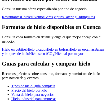
Consulta nuestra oferta especializada por tipo de negocio.
Restaurantes
Hoteles
Eventos
Bares y pubs
Catering
Chiringuitos
Formatos de hielo disponibles en Cuenca
Consulta cada formato en detalle y elige el que mejor encaja con tu
negocio.
Hielo en cubitos
Hielo picado
Hielo en bolsas
Hielo en escamas
Barras
y bloques de hielo
Hielo seco (CO₂)
Hielo al por mayor
Guías para calcular y comprar hielo
Recursos prácticos sobre consumo, formatos y suministro de hielo
para hostelería y eventos.
Tipos de hielo: guía completa
Precio del hielo por kilo
Venta de hielo para negocios
Hielo industrial para empresas