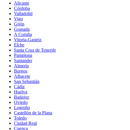
Alicante
Córdoba
Valladolid
Vigo
Gijón
Granada
A Coruña
Vitoria-Gasteiz
Elche
Santa Cruz de Tenerife
Pamplona
Santander
Almería
Burgos
Albacete
San Sebastián
Cádiz
Huelva
Badajoz
Oviedo
Logroño
Castellón de la Plana
Toledo
Ciudad Real
Cuenca