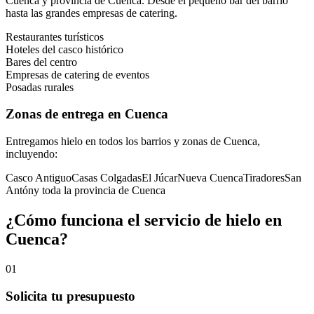
Cuenca
y provincia de
Cuenca
. Desde el pequeño bar del barrio
hasta las grandes empresas de catering.
Restaurantes turísticos
Hoteles del casco histórico
Bares del centro
Empresas de catering de eventos
Posadas rurales
Zonas de entrega en
Cuenca
Entregamos hielo en todos los barrios y zonas de
Cuenca
,
incluyendo:
Casco Antiguo
Casas Colgadas
El Júcar
Nueva Cuenca
Tiradores
San
Antón
y toda la provincia de
Cuenca
¿Cómo funciona el servicio de hielo en
Cuenca
?
01
Solicita tu presupuesto