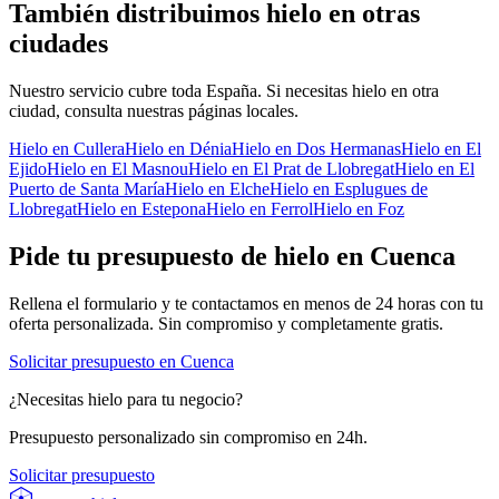
También distribuimos hielo en otras
ciudades
Nuestro servicio cubre toda España. Si necesitas hielo en otra
ciudad, consulta nuestras páginas locales.
Hielo en
Cullera
Hielo en
Dénia
Hielo en
Dos Hermanas
Hielo en
El
Ejido
Hielo en
El Masnou
Hielo en
El Prat de Llobregat
Hielo en
El
Puerto de Santa María
Hielo en
Elche
Hielo en
Esplugues de
Llobregat
Hielo en
Estepona
Hielo en
Ferrol
Hielo en
Foz
Pide tu presupuesto de hielo en
Cuenca
Rellena el formulario y te contactamos en menos de 24 horas con tu
oferta personalizada. Sin compromiso y completamente gratis.
Solicitar presupuesto en
Cuenca
¿Necesitas hielo para tu negocio?
Presupuesto personalizado sin compromiso en 24h.
Solicitar presupuesto