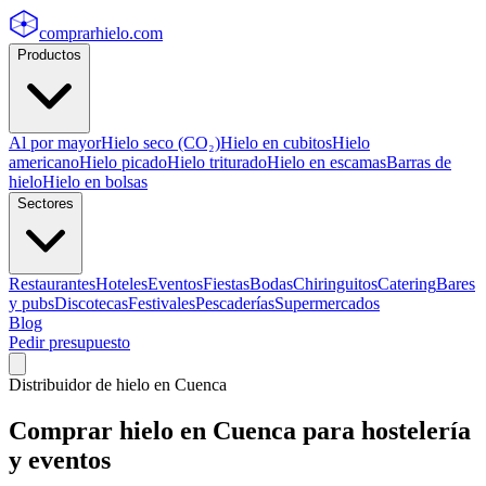
comprarhielo
.com
Productos
Al por mayor
Hielo seco (CO₂)
Hielo en cubitos
Hielo
americano
Hielo picado
Hielo triturado
Hielo en escamas
Barras de
hielo
Hielo en bolsas
Sectores
Restaurantes
Hoteles
Eventos
Fiestas
Bodas
Chiringuitos
Catering
Bares
y pubs
Discotecas
Festivales
Pescaderías
Supermercados
Blog
Pedir presupuesto
Distribuidor de hielo en
Cuenca
Comprar hielo en
Cuenca
para hostelería
y eventos