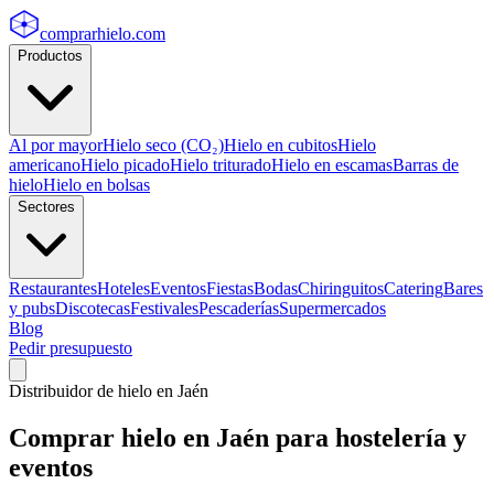
comprarhielo
.com
Productos
Al por mayor
Hielo seco (CO₂)
Hielo en cubitos
Hielo
americano
Hielo picado
Hielo triturado
Hielo en escamas
Barras de
hielo
Hielo en bolsas
Sectores
Restaurantes
Hoteles
Eventos
Fiestas
Bodas
Chiringuitos
Catering
Bares
y pubs
Discotecas
Festivales
Pescaderías
Supermercados
Blog
Pedir presupuesto
Distribuidor de hielo en
Jaén
Comprar hielo en
Jaén
para hostelería y
eventos