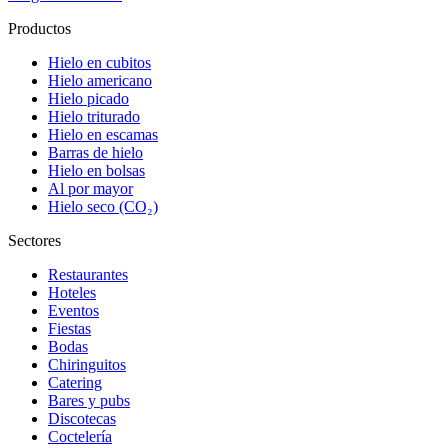
Productos
Hielo en cubitos
Hielo americano
Hielo picado
Hielo triturado
Hielo en escamas
Barras de hielo
Hielo en bolsas
Al por mayor
Hielo seco (CO₂)
Sectores
Restaurantes
Hoteles
Eventos
Fiestas
Bodas
Chiringuitos
Catering
Bares y pubs
Discotecas
Coctelería