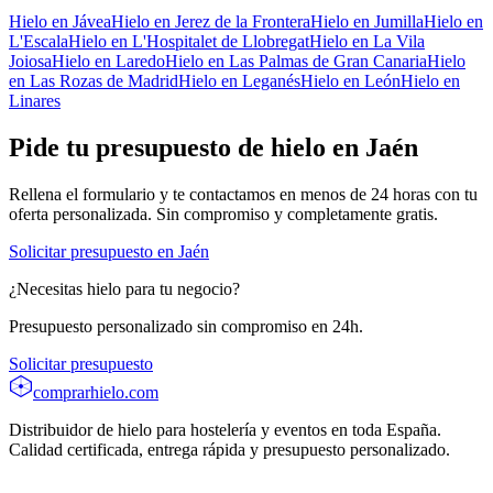
Hielo en
Jávea
Hielo en
Jerez de la Frontera
Hielo en
Jumilla
Hielo en
L'Escala
Hielo en
L'Hospitalet de Llobregat
Hielo en
La Vila
Joiosa
Hielo en
Laredo
Hielo en
Las Palmas de Gran Canaria
Hielo
en
Las Rozas de Madrid
Hielo en
Leganés
Hielo en
León
Hielo en
Linares
Pide tu presupuesto de hielo en
Jaén
Rellena el formulario y te contactamos en menos de 24 horas con tu
oferta personalizada. Sin compromiso y completamente gratis.
Solicitar presupuesto en
Jaén
¿Necesitas hielo para tu negocio?
Presupuesto personalizado sin compromiso en 24h.
Solicitar presupuesto
comprarhielo
.com
Distribuidor de hielo para hostelería y eventos en toda España.
Calidad certificada, entrega rápida y presupuesto personalizado.