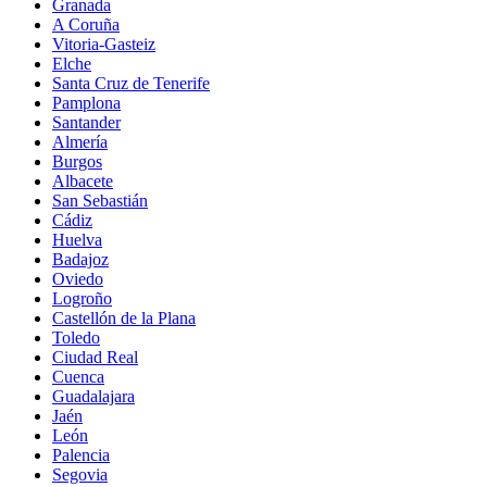
Granada
A Coruña
Vitoria-Gasteiz
Elche
Santa Cruz de Tenerife
Pamplona
Santander
Almería
Burgos
Albacete
San Sebastián
Cádiz
Huelva
Badajoz
Oviedo
Logroño
Castellón de la Plana
Toledo
Ciudad Real
Cuenca
Guadalajara
Jaén
León
Palencia
Segovia