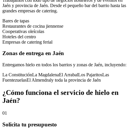
Trabajamos con todo tipo de negocios hosteleros y de eventos en
Jaén
y provincia de
Jaén
. Desde el pequeño bar del barrio hasta las
grandes empresas de catering.
Bares de tapas
Restaurantes de cocina jiennense
Cooperativas oleícolas
Hoteles del centro
Empresas de catering ferial
Zonas de entrega en
Jaén
Entregamos hielo en todos los barrios y zonas de
Jaén
, incluyendo:
La Constitución
La Magdalena
El Arrabal
Los Pajaritos
Las
Fuentezuelas
El Almendral
y toda la provincia de
Jaén
¿Cómo funciona el servicio de hielo en
Jaén
?
01
Solicita tu presupuesto