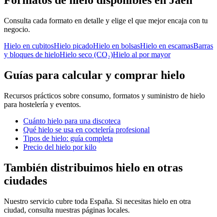
Formatos de hielo disponibles en Jaén
Consulta cada formato en detalle y elige el que mejor encaja con tu
negocio.
Hielo en cubitos
Hielo picado
Hielo en bolsas
Hielo en escamas
Barras
y bloques de hielo
Hielo seco (CO₂)
Hielo al por mayor
Guías para calcular y comprar hielo
Recursos prácticos sobre consumo, formatos y suministro de hielo
para hostelería y eventos.
Cuánto hielo para una discoteca
Qué hielo se usa en coctelería profesional
Tipos de hielo: guía completa
Precio del hielo por kilo
También distribuimos hielo en otras
ciudades
Nuestro servicio cubre toda España. Si necesitas hielo en otra
ciudad, consulta nuestras páginas locales.