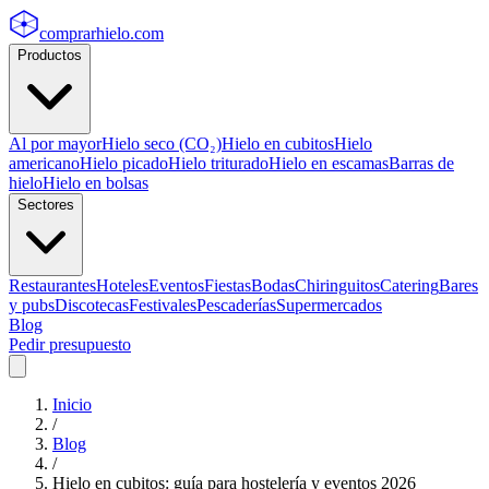
comprarhielo
.com
Productos
Al por mayor
Hielo seco (CO₂)
Hielo en cubitos
Hielo
americano
Hielo picado
Hielo triturado
Hielo en escamas
Barras de
hielo
Hielo en bolsas
Sectores
Restaurantes
Hoteles
Eventos
Fiestas
Bodas
Chiringuitos
Catering
Bares
y pubs
Discotecas
Festivales
Pescaderías
Supermercados
Blog
Pedir presupuesto
Inicio
/
Blog
/
Hielo en cubitos: guía para hostelería y eventos 2026