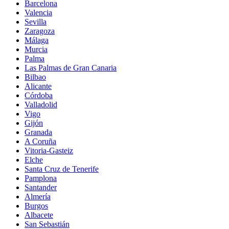
Barcelona
Valencia
Sevilla
Zaragoza
Málaga
Murcia
Palma
Las Palmas de Gran Canaria
Bilbao
Alicante
Córdoba
Valladolid
Vigo
Gijón
Granada
A Coruña
Vitoria-Gasteiz
Elche
Santa Cruz de Tenerife
Pamplona
Santander
Almería
Burgos
Albacete
San Sebastián