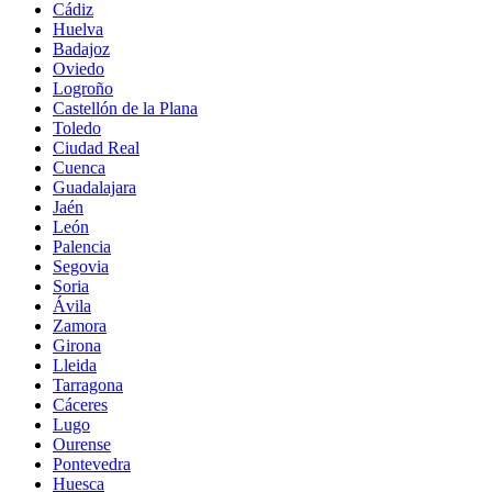
Cádiz
Huelva
Badajoz
Oviedo
Logroño
Castellón de la Plana
Toledo
Ciudad Real
Cuenca
Guadalajara
Jaén
León
Palencia
Segovia
Soria
Ávila
Zamora
Girona
Lleida
Tarragona
Cáceres
Lugo
Ourense
Pontevedra
Huesca