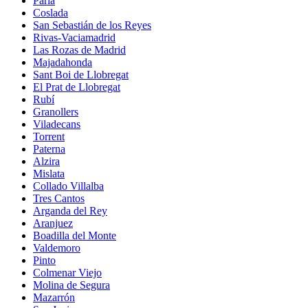
Parla
Coslada
San Sebastián de los Reyes
Rivas-Vaciamadrid
Las Rozas de Madrid
Majadahonda
Sant Boi de Llobregat
El Prat de Llobregat
Rubí
Granollers
Viladecans
Torrent
Paterna
Alzira
Mislata
Collado Villalba
Tres Cantos
Arganda del Rey
Aranjuez
Boadilla del Monte
Valdemoro
Pinto
Colmenar Viejo
Molina de Segura
Mazarrón