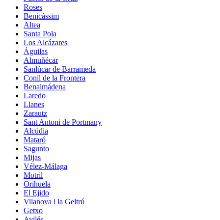
Roses
Benicàssim
Altea
Santa Pola
Los Alcázares
Águilas
Almuñécar
Sanlúcar de Barrameda
Conil de la Frontera
Benalmádena
Laredo
Llanes
Zarautz
Sant Antoni de Portmany
Alcúdia
Mataró
Sagunto
Mijas
Vélez-Málaga
Motril
Orihuela
El Ejido
Vilanova i la Geltrú
Getxo
Avilés