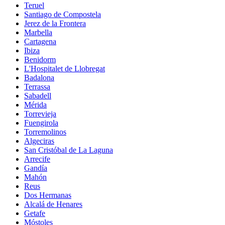
Teruel
Santiago de Compostela
Jerez de la Frontera
Marbella
Cartagena
Ibiza
Benidorm
L'Hospitalet de Llobregat
Badalona
Terrassa
Sabadell
Mérida
Torrevieja
Fuengirola
Torremolinos
Algeciras
San Cristóbal de La Laguna
Arrecife
Gandía
Mahón
Reus
Dos Hermanas
Alcalá de Henares
Getafe
Móstoles