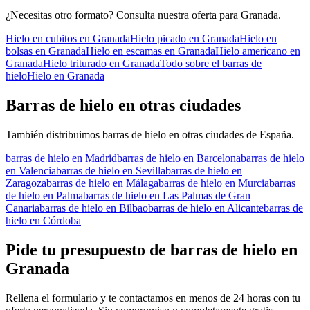
¿Necesitas otro formato? Consulta nuestra oferta para
Granada
.
Hielo en cubitos
en
Granada
Hielo picado
en
Granada
Hielo en
bolsas
en
Granada
Hielo en escamas
en
Granada
Hielo americano
en
Granada
Hielo triturado
en
Granada
Todo sobre el
barras de
hielo
Hielo en
Granada
Barras de hielo
en otras ciudades
También distribuimos
barras de hielo
en otras ciudades de España.
barras de hielo
en
Madrid
barras de hielo
en
Barcelona
barras de hielo
en
Valencia
barras de hielo
en
Sevilla
barras de hielo
en
Zaragoza
barras de hielo
en
Málaga
barras de hielo
en
Murcia
barras
de hielo
en
Palma
barras de hielo
en
Las Palmas de Gran
Canaria
barras de hielo
en
Bilbao
barras de hielo
en
Alicante
barras de
hielo
en
Córdoba
Pide tu presupuesto de
barras de hielo
en
Granada
Rellena el formulario y te contactamos en menos de 24 horas con tu