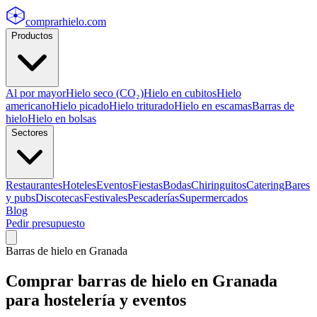
comprarhielo
.com
Productos
Al por mayor
Hielo seco (CO₂)
Hielo en cubitos
Hielo
americano
Hielo picado
Hielo triturado
Hielo en escamas
Barras de
hielo
Hielo en bolsas
Sectores
Restaurantes
Hoteles
Eventos
Fiestas
Bodas
Chiringuitos
Catering
Bares
y pubs
Discotecas
Festivales
Pescaderías
Supermercados
Blog
Pedir presupuesto
Barras de hielo
en
Granada
Comprar
barras de hielo
en
Granada
para hostelería y eventos