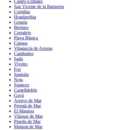
Castro-Urdiales
San Vicente de la Barquera
Comillas
Hondarribia
Getaria
Bermeo
Corralejo
Playa Blanca
Cangas
Vilagarcía de Arousa
Cambados
Sada
Viveiro
Foz
Santoña
Noja
Suances
Castelldefels
Gavà
Arenys de Mar
Premià de Mar
El Masnou
Vilassar de Mar
Pineda de Mar
Malgrat de Mar