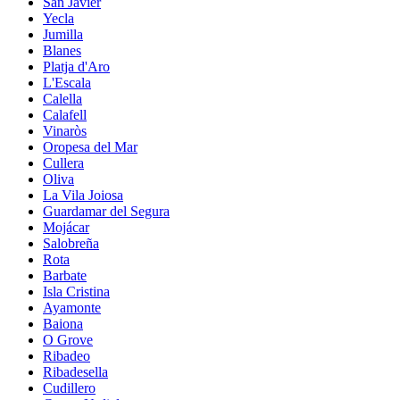
San Javier
Yecla
Jumilla
Blanes
Platja d'Aro
L'Escala
Calella
Calafell
Vinaròs
Oropesa del Mar
Cullera
Oliva
La Vila Joiosa
Guardamar del Segura
Mojácar
Salobreña
Rota
Barbate
Isla Cristina
Ayamonte
Baiona
O Grove
Ribadeo
Ribadesella
Cudillero