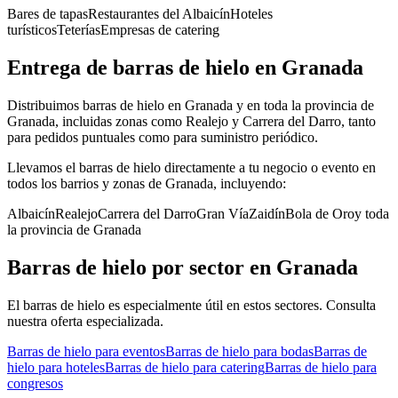
Bares de tapas
Restaurantes del Albaicín
Hoteles
turísticos
Teterías
Empresas de catering
Entrega de
barras de hielo
en
Granada
Distribuimos barras de hielo en Granada y en toda la provincia de
Granada, incluidas zonas como Realejo y Carrera del Darro, tanto
para pedidos puntuales como para suministro periódico.
Llevamos el
barras de hielo
directamente a tu negocio o evento en
todos los barrios y zonas de
Granada
, incluyendo:
Albaicín
Realejo
Carrera del Darro
Gran Vía
Zaidín
Bola de Oro
y toda
la provincia de
Granada
Barras de hielo
por sector en
Granada
El
barras de hielo
es especialmente útil en estos sectores. Consulta
nuestra oferta especializada.
Barras de hielo
para
eventos
Barras de hielo
para
bodas
Barras de
hielo
para
hoteles
Barras de hielo
para
catering
Barras de hielo
para
congresos