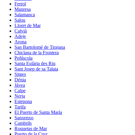
Ferrol
Manresa
Salamanca
Salou
Lloret de Mar
Calvià
Adeje
Arona
San Bartolomé de Tirajana
Chiclana de la Frontera
Peñíscola
Santa Eulària des Riu
Sant Josep de sa Talaia
Sitges
Dénia
Jávea
Calpe
Nerja
Estepona
Tarifa
El Puerto de Santa María
Sanxenxo
Cambrils
Roquetas de Mar
Puerto de la Cruz