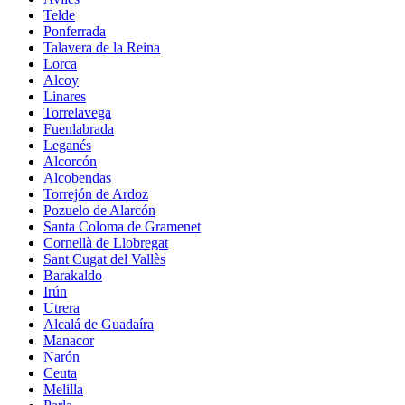
Telde
Ponferrada
Talavera de la Reina
Lorca
Alcoy
Linares
Torrelavega
Fuenlabrada
Leganés
Alcorcón
Alcobendas
Torrejón de Ardoz
Pozuelo de Alarcón
Santa Coloma de Gramenet
Cornellà de Llobregat
Sant Cugat del Vallès
Barakaldo
Irún
Utrera
Alcalá de Guadaíra
Manacor
Narón
Ceuta
Melilla