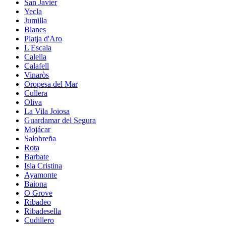
San Javier
Yecla
Jumilla
Blanes
Platja d'Aro
L'Escala
Calella
Calafell
Vinaròs
Oropesa del Mar
Cullera
Oliva
La Vila Joiosa
Guardamar del Segura
Mojácar
Salobreña
Rota
Barbate
Isla Cristina
Ayamonte
Baiona
O Grove
Ribadeo
Ribadesella
Cudillero