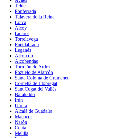
Avilés
Telde
Ponferrada
Talavera de la Reina
Lorca
Alcoy
Linares
Torrelavega
Fuenlabrada
Leganés
Alcorcón
Alcobendas
Torrejón de Ardoz
Pozuelo de Alarcón
Santa Coloma de Gramenet
Cornellà de Llobregat
Sant Cugat del Vallès
Barakaldo
Irún
Utrera
Alcalá de Guadaíra
Manacor
Narón
Ceuta
Melilla