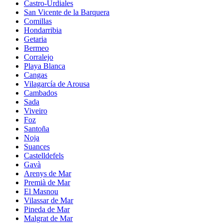
Castro-Urdiales
San Vicente de la Barquera
Comillas
Hondarribia
Getaria
Bermeo
Corralejo
Playa Blanca
Cangas
Vilagarcía de Arousa
Cambados
Sada
Viveiro
Foz
Santoña
Noja
Suances
Castelldefels
Gavà
Arenys de Mar
Premià de Mar
El Masnou
Vilassar de Mar
Pineda de Mar
Malgrat de Mar