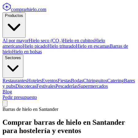
comprarhielo
.com
Productos
Al por mayor
Hielo seco (CO₂)
Hielo en cubitos
Hielo
americano
Hielo picado
Hielo triturado
Hielo en escamas
Barras de
hielo
Hielo en bolsas
Sectores
Restaurantes
Hoteles
Eventos
Fiestas
Bodas
Chiringuitos
Catering
Bares
y pubs
Discotecas
Festivales
Pescaderías
Supermercados
Blog
Pedir presupuesto
Barras de hielo
en
Santander
Comprar
barras de hielo
en
Santander
para hostelería y eventos