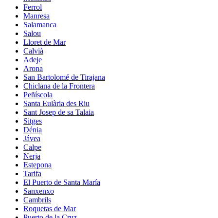
Ferrol
Manresa
Salamanca
Salou
Lloret de Mar
Calvià
Adeje
Arona
San Bartolomé de Tirajana
Chiclana de la Frontera
Peñíscola
Santa Eulària des Riu
Sant Josep de sa Talaia
Sitges
Dénia
Jávea
Calpe
Nerja
Estepona
Tarifa
El Puerto de Santa María
Sanxenxo
Cambrils
Roquetas de Mar
Puerto de la Cruz