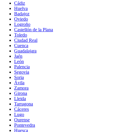
Cádiz
Huelva
Badajoz
Oviedo
Logroño
Castellón de la Plana
Toledo
Ciudad Real
Cuenca
Guadalajara
Jaén
León
Palencia
Segovia
Soria
Ávila
Zamora
Girona
Lleida
Tarragona
Cáceres
Lugo
Ourense
Pontevedra
Huesca