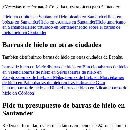
¿Necesitas otro formato? Consulta nuestra oferta para
Santander
.
Hielo en cubitos
en
Santander
Hielo picado
en
Santander
Hielo en
bolsas
en
Santander
Hielo en escamas
en
Santander
Hielo americano
en
Santander
Hielo triturado
en
Santander
Todo sobre el
barras de
hielo
Hielo en
Santander
Barras de hielo
en otras ciudades
También distribuimos
barras de hielo
en otras ciudades de España.
barras de hielo
en
Madrid
barras de hielo
en
Barcelona
barras de hielo
en
Valencia
barras de hielo
en
Sevilla
barras de hielo
en
Zaragoza
barras de hielo
en
Málaga
barras de hielo
en
Murcia
barras
de hielo
en
Palma
barras de hielo
en
Las Palmas de Gran
Canaria
barras de hielo
en
Bilbao
barras de hielo
en
Alicante
barras de
hielo
en
Córdoba
Pide tu presupuesto de
barras de hielo
en
Santander
Rellena el formulario y te contactamos en menos de 24 horas con tu