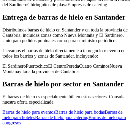
del Sardinero
Chiringuitos de playa
Empresas de catering
Entrega de
barras de hielo
en
Santander
Distribuimos barras de hielo en Santander y en toda la provincia de
Cantabria, incluidas zonas como Nueva Montaña y El Sardinero,
tanto para pedidos puntuales como para suministro periódico.
Llevamos el
barras de hielo
directamente a tu negocio o evento en
todos los barrios y zonas de
Santander
, incluyendo:
El Sardinero
Puertochico
El Centro
Pereda
Cuatro Caminos
Nueva
Montaña
y toda la provincia de
Cantabria
Barras de hielo
por sector en
Santander
El
barras de hielo
es especialmente útil en estos sectores. Consulta
nuestra oferta especializada.
Barras de hielo
para
eventos
Barras de hielo
para
bodas
Barras de
hielo
para
hoteles
Barras de hielo
para
catering
Barras de hielo
para
congresos