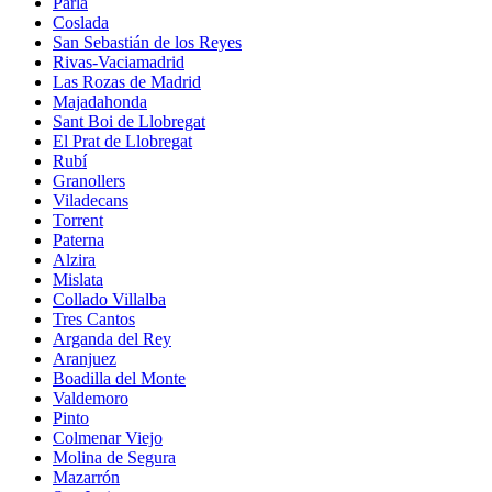
Parla
Coslada
San Sebastián de los Reyes
Rivas-Vaciamadrid
Las Rozas de Madrid
Majadahonda
Sant Boi de Llobregat
El Prat de Llobregat
Rubí
Granollers
Viladecans
Torrent
Paterna
Alzira
Mislata
Collado Villalba
Tres Cantos
Arganda del Rey
Aranjuez
Boadilla del Monte
Valdemoro
Pinto
Colmenar Viejo
Molina de Segura
Mazarrón