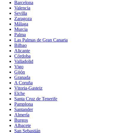
Barcelona
Valencia
Sevilla
Zaragoza
Málaga
Murcia
Palma
Las Palmas de Gran Canaria
Bilbao
Alicante
Córdoba
Valladolid
Vigo
Gijón
Granada
A Coruña
Vitoria-Gasteiz
Elche
Santa Cruz de Tenerife
Pamplona
Santander
Almería
Burgos
Albacete
San Sebastián