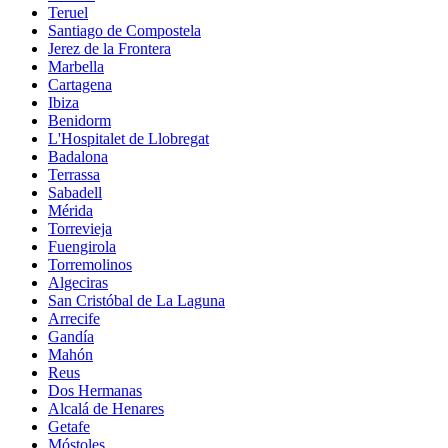
Teruel
Santiago de Compostela
Jerez de la Frontera
Marbella
Cartagena
Ibiza
Benidorm
L'Hospitalet de Llobregat
Badalona
Terrassa
Sabadell
Mérida
Torrevieja
Fuengirola
Torremolinos
Algeciras
San Cristóbal de La Laguna
Arrecife
Gandía
Mahón
Reus
Dos Hermanas
Alcalá de Henares
Getafe
Móstoles