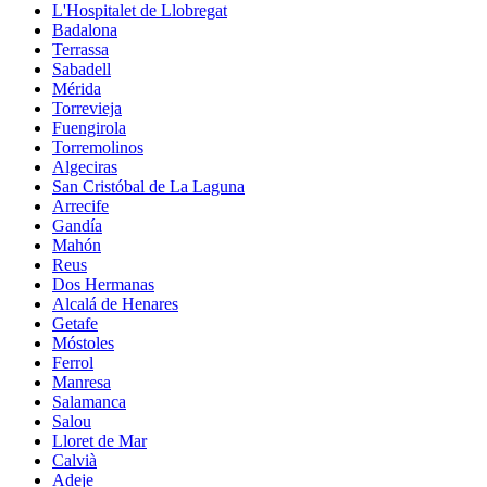
L'Hospitalet de Llobregat
Badalona
Terrassa
Sabadell
Mérida
Torrevieja
Fuengirola
Torremolinos
Algeciras
San Cristóbal de La Laguna
Arrecife
Gandía
Mahón
Reus
Dos Hermanas
Alcalá de Henares
Getafe
Móstoles
Ferrol
Manresa
Salamanca
Salou
Lloret de Mar
Calvià
Adeje