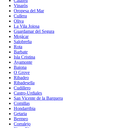
Calafell
Vinaròs
Oropesa del Mar
Cullera
Oliva
La Vila Joiosa
Guardamar del Segura
Mojácar
Salobreña
Rota
Barbate
Isla Cristina
Ayamonte
Baiona
O Grove
Ribadeo
Ribadesella
Cudillero
Castro-Urdiales
San Vicente de la Barquera
Comillas
Hondarribia
Getaria
Bermeo
Corralejo