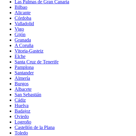
Las Palmas de Gran Canaria
Bilbao
Alicante
Córdoba
Valladolid
Vigo
Gijón
Granada
A Coruña
Vitoria-Gasteiz
Elche
Santa Cruz de Tenerife
Pamplona
Santander
Almería
Burgos
Albacete
San Sebastián
Cádiz
Huelva
Badajoz
Oviedo
Logroño
Castellón de la Plana
Toledo