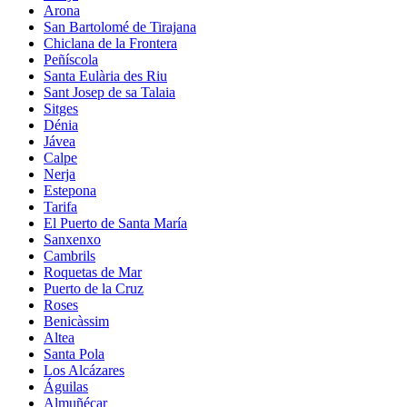
Arona
San Bartolomé de Tirajana
Chiclana de la Frontera
Peñíscola
Santa Eulària des Riu
Sant Josep de sa Talaia
Sitges
Dénia
Jávea
Calpe
Nerja
Estepona
Tarifa
El Puerto de Santa María
Sanxenxo
Cambrils
Roquetas de Mar
Puerto de la Cruz
Roses
Benicàssim
Altea
Santa Pola
Los Alcázares
Águilas
Almuñécar