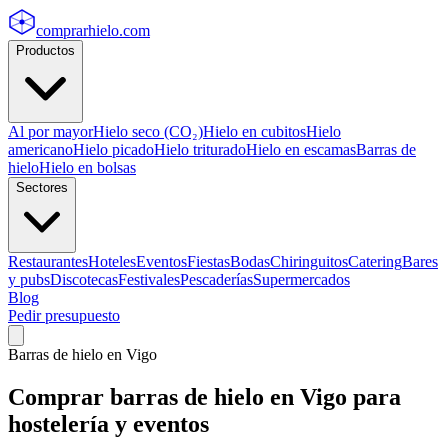
comprarhielo
.com
Productos
Al por mayor
Hielo seco (CO₂)
Hielo en cubitos
Hielo
americano
Hielo picado
Hielo triturado
Hielo en escamas
Barras de
hielo
Hielo en bolsas
Sectores
Restaurantes
Hoteles
Eventos
Fiestas
Bodas
Chiringuitos
Catering
Bares
y pubs
Discotecas
Festivales
Pescaderías
Supermercados
Blog
Pedir presupuesto
Barras de hielo
en
Vigo
Comprar
barras de hielo
en
Vigo
para
hostelería y eventos