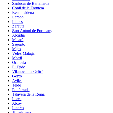
Sanlúcar de Barrameda
Conil de la Frontera
Benalmádena
Laredo
Llanes
Zarautz
Sant Antoni de Portmany
Alcúdia
Mataró
Sagunto
Mijas
Vélez-Málaga
Motril
Orihuela
El Ejido
Vilanova i la Geltrú
Getxo
Avilés
Telde
Ponferrada
Talavera de la Reina
Lorca
Alcoy
Linares
Torrelavega