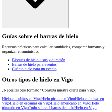
Guías sobre el barras de hielo
Recursos prácticos para calcular cantidades, comparar formatos y
organizar el suministro.
Bloques de hielo: usos y duración
Barras de hielo para eventos
Cuánto hielo para un evento
Otros tipos de hielo en
Vigo
¿Necesitas otro formato? Consulta nuestra oferta para
Vigo
.
Hielo en cubitos
en
Vigo
Hielo picado
en
Vigo
Hielo en bolsas
en
Vigo
Hielo en escamas
en
Vigo
Hielo americano
en
Vigo
Hielo
triturado
en
Vigo
Todo sobre el
barras de hielo
Hielo en
Vigo