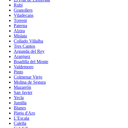
Rubí
Granollers
Viladecans
Torrent
Paterna
Alzira
Mislata
Collado Villalba
Tres Cantos
Arganda del Rey
Aranjuez
Boadilla del Monte
Valdemoro
Pinto
Colmenar Viejo
Molina de Segura
Mazarrón
San Javier
Yecla
Jumilla
Blanes
Platja d'Aro
L'Escala
Calella