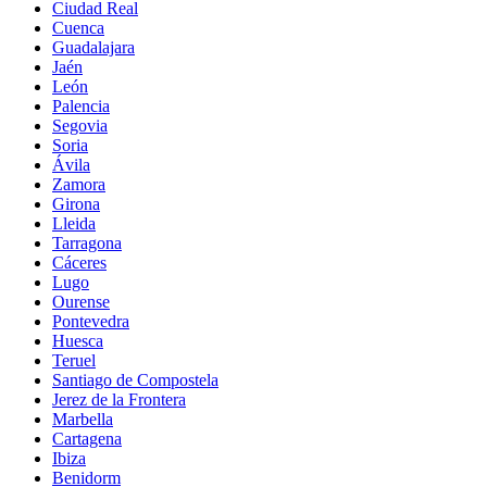
Ciudad Real
Cuenca
Guadalajara
Jaén
León
Palencia
Segovia
Soria
Ávila
Zamora
Girona
Lleida
Tarragona
Cáceres
Lugo
Ourense
Pontevedra
Huesca
Teruel
Santiago de Compostela
Jerez de la Frontera
Marbella
Cartagena
Ibiza
Benidorm