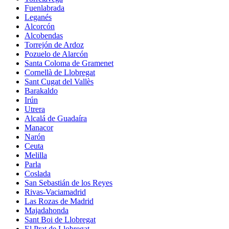
Fuenlabrada
Leganés
Alcorcón
Alcobendas
Torrejón de Ardoz
Pozuelo de Alarcón
Santa Coloma de Gramenet
Cornellà de Llobregat
Sant Cugat del Vallès
Barakaldo
Irún
Utrera
Alcalá de Guadaíra
Manacor
Narón
Ceuta
Melilla
Parla
Coslada
San Sebastián de los Reyes
Rivas-Vaciamadrid
Las Rozas de Madrid
Majadahonda
Sant Boi de Llobregat
El Prat de Llobregat