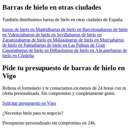
Barras de hielo
en otras ciudades
También distribuimos
barras de hielo
en otras ciudades de España.
barras de hielo
en
Madrid
barras de hielo
en
Barcelona
barras de hielo
en
Valencia
barras de hielo
en
Sevilla
barras de hielo
en
Zaragoza
barras de hielo
en
Málaga
barras de hielo
en
Murcia
barras
de hielo
en
Palma
barras de hielo
en
Las Palmas de Gran
Canaria
barras de hielo
en
Bilbao
barras de hielo
en
Alicante
barras de
hielo
en
Córdoba
Pide tu presupuesto de
barras de hielo
en
Vigo
Rellena el formulario y te contactamos en menos de 24 horas con tu
oferta personalizada. Sin compromiso y completamente gratis.
Solicitar presupuesto en
Vigo
¿Necesitas hielo para tu negocio?
Presupuesto personalizado sin compromiso en 24h.