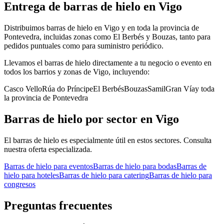
Entrega de
barras de hielo
en
Vigo
Distribuimos barras de hielo en Vigo y en toda la provincia de
Pontevedra, incluidas zonas como El Berbés y Bouzas, tanto para
pedidos puntuales como para suministro periódico.
Llevamos el
barras de hielo
directamente a tu negocio o evento en
todos los barrios y zonas de
Vigo
, incluyendo:
Casco Vello
Rúa do Príncipe
El Berbés
Bouzas
Samil
Gran Vía
y toda
la provincia de
Pontevedra
Barras de hielo
por sector en
Vigo
El
barras de hielo
es especialmente útil en estos sectores. Consulta
nuestra oferta especializada.
Barras de hielo
para
eventos
Barras de hielo
para
bodas
Barras de
hielo
para
hoteles
Barras de hielo
para
catering
Barras de hielo
para
congresos
Preguntas frecuentes