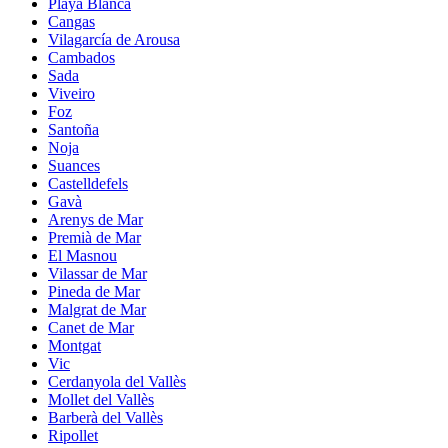
Playa Blanca
Cangas
Vilagarcía de Arousa
Cambados
Sada
Viveiro
Foz
Santoña
Noja
Suances
Castelldefels
Gavà
Arenys de Mar
Premià de Mar
El Masnou
Vilassar de Mar
Pineda de Mar
Malgrat de Mar
Canet de Mar
Montgat
Vic
Cerdanyola del Vallès
Mollet del Vallès
Barberà del Vallès
Ripollet