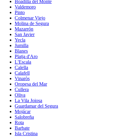
Boadilla del Monte
Valdemoro
Pinto
Colmenar Viejo
Molina de Segura
Mazarrón
San Javier
Yecla
Jumilla
Blanes
Platja d'Aro
L'Escala
Calella
Calafell
Vinaròs
Oropesa del Mar
Cullera
Oliva
La Vila Joiosa
Guardamar del Segura
Mojácar
Salobreña
Rota
Barbate
Isla Cristina