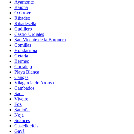
Ayamonte
Baiona
O Grove
Ribadeo
Ribadesella
Cudillero
Castro-Urdiales
San Vicente de la Barquera
Comillas
Hondarribia
Getaria
Bermeo
Corralejo
Playa Blanca
Cangas
Vilagarcía de Arousa
Cambados
Sada
Viveiro
Foz
Santoña
Noja
Suances
Castelldefels
Gavà