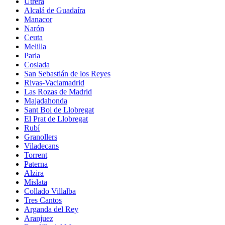
Utrera
Alcalá de Guadaíra
Manacor
Narón
Ceuta
Melilla
Parla
Coslada
San Sebastián de los Reyes
Rivas-Vaciamadrid
Las Rozas de Madrid
Majadahonda
Sant Boi de Llobregat
El Prat de Llobregat
Rubí
Granollers
Viladecans
Torrent
Paterna
Alzira
Mislata
Collado Villalba
Tres Cantos
Arganda del Rey
Aranjuez