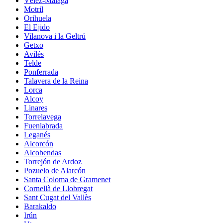
Vélez-Málaga
Motril
Orihuela
El Ejido
Vilanova i la Geltrú
Getxo
Avilés
Telde
Ponferrada
Talavera de la Reina
Lorca
Alcoy
Linares
Torrelavega
Fuenlabrada
Leganés
Alcorcón
Alcobendas
Torrejón de Ardoz
Pozuelo de Alarcón
Santa Coloma de Gramenet
Cornellà de Llobregat
Sant Cugat del Vallès
Barakaldo
Irún