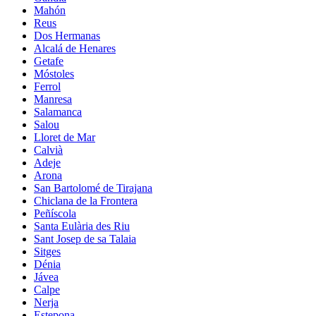
Mahón
Reus
Dos Hermanas
Alcalá de Henares
Getafe
Móstoles
Ferrol
Manresa
Salamanca
Salou
Lloret de Mar
Calvià
Adeje
Arona
San Bartolomé de Tirajana
Chiclana de la Frontera
Peñíscola
Santa Eulària des Riu
Sant Josep de sa Talaia
Sitges
Dénia
Jávea
Calpe
Nerja
Estepona