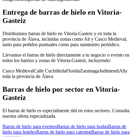
Entrega de
barras de hielo
en
Vitoria-
Gasteiz
Distribuimos barras de hielo en Vitoria-Gasteiz y en toda la
provincia de Álava, incluidas zonas como Ali y Casco Medieval,
tanto para pedidos puntuales como para suministro periódico.
Llevamos el
barras de hielo
directamente a tu negocio o evento en
todos los barrios y zonas de
Vitoria-Gasteiz
, incluyendo:
Casco Medieval
Calle Cuchillería
Florida
Zaramaga
Judimendi
Ali
y
toda la provincia de
Álava
Barras de hielo
por sector en
Vitoria-
Gasteiz
El
barras de hielo
es especialmente útil en estos sectores. Consulta
nuestra oferta especializada.
Barras de hielo
para
eventos
Barras de hielo
para
bodas
Barras de
hielo
para
hoteles
Barras de hielo
para
catering
Barras de hielo
para