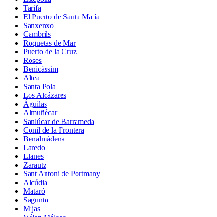
Tarifa
El Puerto de Santa María
Sanxenxo
Cambrils
Roquetas de Mar
Puerto de la Cruz
Roses
Benicàssim
Altea
Santa Pola
Los Alcázares
Águilas
Almuñécar
Sanlúcar de Barrameda
Conil de la Frontera
Benalmádena
Laredo
Llanes
Zarautz
Sant Antoni de Portmany
Alcúdia
Mataró
Sagunto
Mijas