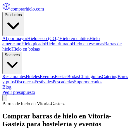
comprarhielo
.com
Productos
Al por mayor
Hielo seco (CO₂)
Hielo en cubitos
Hielo
americano
Hielo picado
Hielo triturado
Hielo en escamas
Barras de
hielo
Hielo en bolsas
Sectores
Restaurantes
Hoteles
Eventos
Fiestas
Bodas
Chiringuitos
Catering
Bares
y pubs
Discotecas
Festivales
Pescaderías
Supermercados
Blog
Pedir presupuesto
Barras de hielo
en
Vitoria-Gasteiz
Comprar
barras de hielo
en
Vitoria-
Gasteiz
para hostelería y eventos