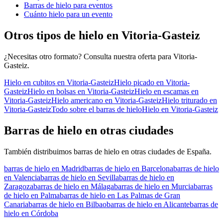
Barras de hielo para eventos
Cuánto hielo para un evento
Otros tipos de hielo en
Vitoria-Gasteiz
¿Necesitas otro formato? Consulta nuestra oferta para
Vitoria-
Gasteiz
.
Hielo en cubitos
en
Vitoria-Gasteiz
Hielo picado
en
Vitoria-
Gasteiz
Hielo en bolsas
en
Vitoria-Gasteiz
Hielo en escamas
en
Vitoria-Gasteiz
Hielo americano
en
Vitoria-Gasteiz
Hielo triturado
en
Vitoria-Gasteiz
Todo sobre el
barras de hielo
Hielo en
Vitoria-Gasteiz
Barras de hielo
en otras ciudades
También distribuimos
barras de hielo
en otras ciudades de España.
barras de hielo
en
Madrid
barras de hielo
en
Barcelona
barras de hielo
en
Valencia
barras de hielo
en
Sevilla
barras de hielo
en
Zaragoza
barras de hielo
en
Málaga
barras de hielo
en
Murcia
barras
de hielo
en
Palma
barras de hielo
en
Las Palmas de Gran
Canaria
barras de hielo
en
Bilbao
barras de hielo
en
Alicante
barras de
hielo
en
Córdoba