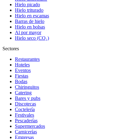
Hielo picado
Hielo triturado
Hielo en escamas
Barras de hielo
Hielo en bolsas
Al por mayor
Hielo seco (CO₂)
Sectores
Restaurantes
Hoteles
Eventos
Fiestas
Bodas
Chiringuitos
Catering
Bares y pubs
Discotecas
Coctelería
Festivales
Pescaderías
Supermercados
Carnicerías
Empresas