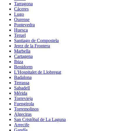
Tarragona
Cáceres
Lugo
Ourense
Pontevedra
Huesca
Teruel
Santiago de Compostela
Jerez de la Frontera
Marbella
Cartagena
Ibiza
Benidorm
L'Hospitalet de Llobregat
Badalona
Terrassa
Sabadell
Mérida
Torrevieja
Fuengirola
Torremolinos
Algeciras
San Cristóbal de La Laguna
Arrecife
Gandía