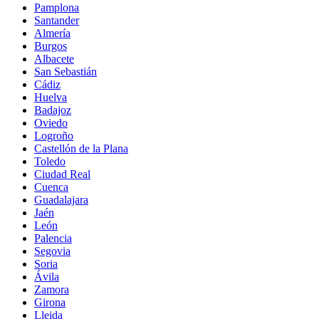
Pamplona
Santander
Almería
Burgos
Albacete
San Sebastián
Cádiz
Huelva
Badajoz
Oviedo
Logroño
Castellón de la Plana
Toledo
Ciudad Real
Cuenca
Guadalajara
Jaén
León
Palencia
Segovia
Soria
Ávila
Zamora
Girona
Lleida