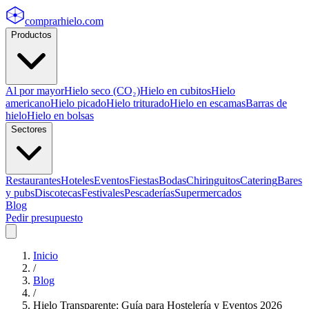
comprarhielo
.com
Productos
Al por mayor
Hielo seco (CO₂)
Hielo en cubitos
Hielo
americano
Hielo picado
Hielo triturado
Hielo en escamas
Barras de
hielo
Hielo en bolsas
Sectores
Restaurantes
Hoteles
Eventos
Fiestas
Bodas
Chiringuitos
Catering
Bares
y pubs
Discotecas
Festivales
Pescaderías
Supermercados
Blog
Pedir presupuesto
Inicio
/
Blog
/
Hielo Transparente: Guía para Hostelería y Eventos 2026