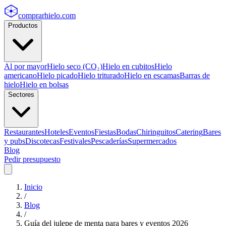
comprarhielo
.com
Productos
Al por mayor
Hielo seco (CO₂)
Hielo en cubitos
Hielo
americano
Hielo picado
Hielo triturado
Hielo en escamas
Barras de
hielo
Hielo en bolsas
Sectores
Restaurantes
Hoteles
Eventos
Fiestas
Bodas
Chiringuitos
Catering
Bares
y pubs
Discotecas
Festivales
Pescaderías
Supermercados
Blog
Pedir presupuesto
Inicio
/
Blog
/
Guía del julepe de menta para bares y eventos 2026