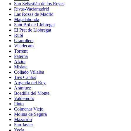
San Sebastián de los Reyes
Rivas-Vaciamadrid
Las Rozas de Madrid
Majadahonda
Sant Boi de Llobregat
El Prat de Llobregat
Rubí
Granollers
Viladecans
Torrent
Paterna
Alzira
Mislata
Collado Villalba
Tres Cantos
Arganda del Rey
Aranjuez
Boadilla del Monte
Valdemoro
Pinto
Colmenar Viejo
Molina de Segura
Mazarrón
San Javier
Yecla