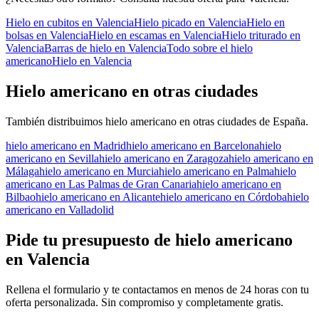
Hielo en cubitos
en
Valencia
Hielo picado
en
Valencia
Hielo en
bolsas
en
Valencia
Hielo en escamas
en
Valencia
Hielo triturado
en
Valencia
Barras de hielo
en
Valencia
Todo sobre el
hielo
americano
Hielo en
Valencia
Hielo americano
en otras ciudades
También distribuimos
hielo americano
en otras ciudades de España.
hielo americano
en
Madrid
hielo americano
en
Barcelona
hielo
americano
en
Sevilla
hielo americano
en
Zaragoza
hielo americano
en
Málaga
hielo americano
en
Murcia
hielo americano
en
Palma
hielo
americano
en
Las Palmas de Gran Canaria
hielo americano
en
Bilbao
hielo americano
en
Alicante
hielo americano
en
Córdoba
hielo
americano
en
Valladolid
Pide tu presupuesto de
hielo americano
en
Valencia
Rellena el formulario y te contactamos en menos de 24 horas con tu
oferta personalizada. Sin compromiso y completamente gratis.