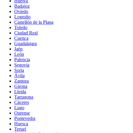
Huelva
Badajoz
Oviedo
Logroño
Castellón de la Plana
Toledo
Ciudad Real
Cuenca
Guadalajara
Jaén
León
Palencia
Segovia
Soria
Ávila
Zamora
Girona
Lleida
Tarragona
Cáceres
Lugo
Ourense
Pontevedra
Huesca
Teruel