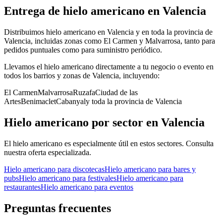
Entrega de
hielo americano
en
Valencia
Distribuimos hielo americano en Valencia y en toda la provincia de
Valencia, incluidas zonas como El Carmen y Malvarrosa, tanto para
pedidos puntuales como para suministro periódico.
Llevamos el
hielo americano
directamente a tu negocio o evento en
todos los barrios y zonas de
Valencia
, incluyendo:
El Carmen
Malvarrosa
Ruzafa
Ciudad de las
Artes
Benimaclet
Cabanyal
y toda la provincia de
Valencia
Hielo americano
por sector en
Valencia
El
hielo americano
es especialmente útil en estos sectores. Consulta
nuestra oferta especializada.
Hielo americano
para
discotecas
Hielo americano
para
bares y
pubs
Hielo americano
para
festivales
Hielo americano
para
restaurantes
Hielo americano
para
eventos
Preguntas frecuentes