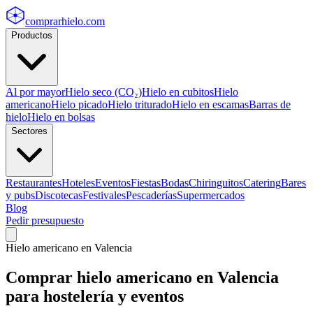
comprarhielo
.com
Productos
Al por mayor
Hielo seco (CO₂)
Hielo en cubitos
Hielo
americano
Hielo picado
Hielo triturado
Hielo en escamas
Barras de
hielo
Hielo en bolsas
Sectores
Restaurantes
Hoteles
Eventos
Fiestas
Bodas
Chiringuitos
Catering
Bares
y pubs
Discotecas
Festivales
Pescaderías
Supermercados
Blog
Pedir presupuesto
Hielo americano
en
Valencia
Comprar
hielo americano
en
Valencia
para hostelería y eventos