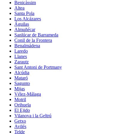
Benicàssim
Altea
Santa Pola
Los Alcázares
Águilas
Almuñécar
Sanlúcar de Barrameda
Conil de la Frontera
Benalmádena
Laredo
Llanes
Zarautz
Sant Antoni de Portmany
Alcúdia
Mataró
Sagunto
Mijas
Vélez-Málaga
Motril
Orihuela
El Ejido
Vilanova i la Geltrú
Getxo
Avilés
Telde