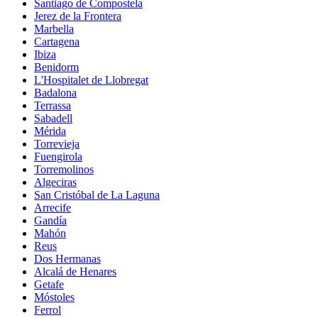
Santiago de Compostela
Jerez de la Frontera
Marbella
Cartagena
Ibiza
Benidorm
L'Hospitalet de Llobregat
Badalona
Terrassa
Sabadell
Mérida
Torrevieja
Fuengirola
Torremolinos
Algeciras
San Cristóbal de La Laguna
Arrecife
Gandía
Mahón
Reus
Dos Hermanas
Alcalá de Henares
Getafe
Móstoles
Ferrol