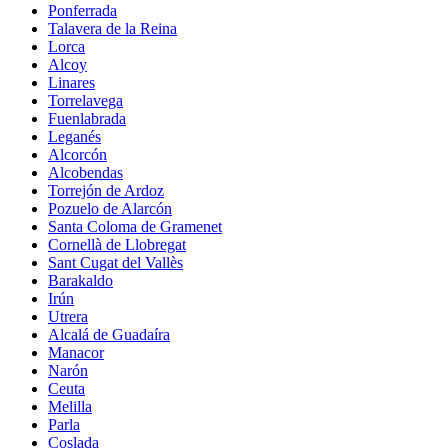
Ponferrada
Talavera de la Reina
Lorca
Alcoy
Linares
Torrelavega
Fuenlabrada
Leganés
Alcorcón
Alcobendas
Torrejón de Ardoz
Pozuelo de Alarcón
Santa Coloma de Gramenet
Cornellà de Llobregat
Sant Cugat del Vallès
Barakaldo
Irún
Utrera
Alcalá de Guadaíra
Manacor
Narón
Ceuta
Melilla
Parla
Coslada