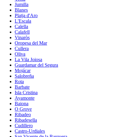
Jumilla
Blanes
Platja d'Aro
L'Escala
Calella
Calafell
Vinaròs
Oropesa del Mar
Cullera
Oliva
La Vila Joiosa
Guardamar del Segura
Mojácar
Salobreña
Rota
Barbate
Isla Cristina
Ayamonte
Baiona
O Grove
Ribadeo
Ribadesella
Cudillero
Castro-Urdiales
San Vicente de la Barquera