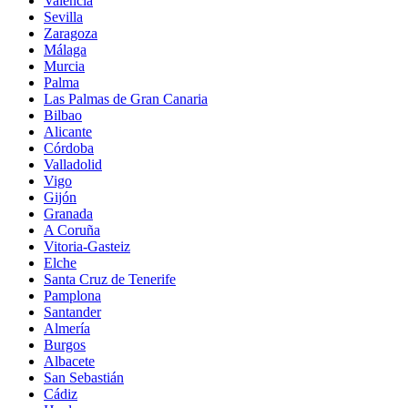
Valencia
Sevilla
Zaragoza
Málaga
Murcia
Palma
Las Palmas de Gran Canaria
Bilbao
Alicante
Córdoba
Valladolid
Vigo
Gijón
Granada
A Coruña
Vitoria-Gasteiz
Elche
Santa Cruz de Tenerife
Pamplona
Santander
Almería
Burgos
Albacete
San Sebastián
Cádiz