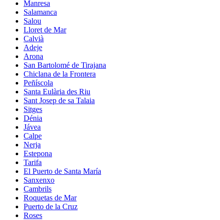
Manresa
Salamanca
Salou
Lloret de Mar
Calvià
Adeje
Arona
San Bartolomé de Tirajana
Chiclana de la Frontera
Peñíscola
Santa Eulària des Riu
Sant Josep de sa Talaia
Sitges
Dénia
Jávea
Calpe
Nerja
Estepona
Tarifa
El Puerto de Santa María
Sanxenxo
Cambrils
Roquetas de Mar
Puerto de la Cruz
Roses