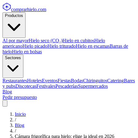
comprarhielo
.com
Productos
Al por mayor
Hielo seco (CO₂)
Hielo en cubitos
Hielo
americano
Hielo picado
Hielo triturado
Hielo en escamas
Barras de
hielo
Hielo en bolsas
Sectores
Restaurantes
Hoteles
Eventos
Fiestas
Bodas
Chiringuitos
Catering
Bares
y pubs
Discotecas
Festivales
Pescaderías
Supermercados
Blog
Pedir presupuesto
Inicio
/
Blog
/
Cámara frigorífica para hielo: elige la ideal en 2026