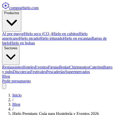
comprarhielo
.com
Productos
Al por mayor
Hielo seco (CO₂)
Hielo en cubitos
Hielo
americano
Hielo picado
Hielo triturado
Hielo en escamas
Barras de
hielo
Hielo en bolsas
Sectores
Restaurantes
Hoteles
Eventos
Fiestas
Bodas
Chiringuitos
Catering
Bares
y pubs
Discotecas
Festivales
Pescaderías
Supermercados
Blog
Pedir presupuesto
Inicio
/
Blog
/
Hielo Premium: Guía para Hostelería y Eventos 2026