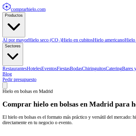
comprarhielo
.com
Productos
Al por mayor
Hielo seco (CO₂)
Hielo en cubitos
Hielo americano
Hielo
Sectores
Restaurantes
Hoteles
Eventos
Fiestas
Bodas
Chiringuitos
Catering
Bares 
Blog
Pedir presupuesto
Hielo en bolsas
en
Madrid
Comprar
hielo en bolsas
en
Madrid
para ho
El hielo en bolsas es el formato más práctico y versátil del mercado: 
directamente en tu negocio o evento.