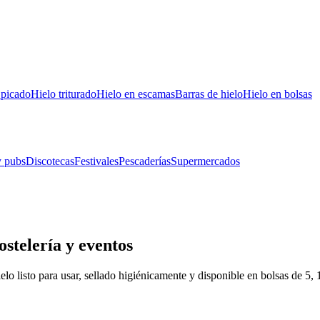
 picado
Hielo triturado
Hielo en escamas
Barras de hielo
Hielo en bolsas
y pubs
Discotecas
Festivales
Pescaderías
Supermercados
stelería y eventos
hielo listo para usar, sellado higiénicamente y disponible en bolsas de 