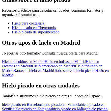
Recursos prácticos para calcular cantidades, comparar formatos y
organizar el suministro.
Hielo para coctelería
Hielo picado en Thermomix
Hielo picado de supermercado
Otros tipos de hielo en
Madrid
¿Necesitas otro formato? Consulta nuestra oferta para
Madrid
.
Hielo en cubitos
en
Madrid
Hielo en bolsas
en
Madrid
Hielo en
escamas
en
Madrid
Hielo americano
en
Madrid
Hielo triturado
en
Madrid
Barras de hielo
en
Madrid
Todo sobre el
hielo picado
Hielo en
Madrid
Hielo picado
en otras ciudades
También distribuimos
hielo picado
en otras ciudades de España.
hielo picado
en
Barcelona
hielo picado
en
Valencia
hielo picado
en
Sevilla
hielo picado
en
Zaragoza
hielo picado
en
Málaga
hielo picado