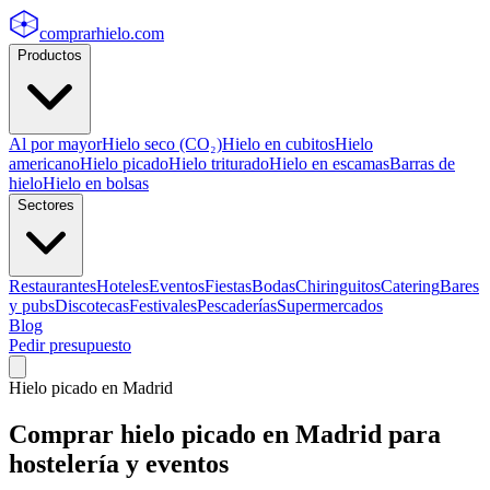
comprarhielo
.com
Productos
Al por mayor
Hielo seco (CO₂)
Hielo en cubitos
Hielo
americano
Hielo picado
Hielo triturado
Hielo en escamas
Barras de
hielo
Hielo en bolsas
Sectores
Restaurantes
Hoteles
Eventos
Fiestas
Bodas
Chiringuitos
Catering
Bares
y pubs
Discotecas
Festivales
Pescaderías
Supermercados
Blog
Pedir presupuesto
Hielo picado
en
Madrid
Comprar
hielo picado
en
Madrid
para
hostelería y eventos