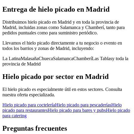
Entrega de
hielo picado
en
Madrid
Distribuimos hielo picado en Madrid y en toda la provincia de
Madrid, incluidas zonas como Salamanca y Chamberí, tanto para
pedidos puntuales como para suministro periódico.
Llevamos el
hielo picado
directamente a tu negocio o evento en
todos los barrios y zonas de
Madrid
, incluyendo:
La Latina
Malasaña
Chueca
Salamanca
Chamberí
Las Tablas
y toda la
provincia de
Madrid
Hielo picado
por sector en
Madrid
El
hielo picado
es especialmente útil en estos sectores. Consulta
nuestra oferta especializada.
Hielo picado
para
coctelería
Hielo picado
para
pescaderías
Hielo
picado
para
restaurantes
Hielo picado
para
bares y pubs
Hielo picado
para
catering
Preguntas frecuentes