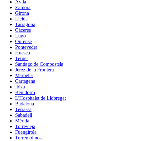
Ávila
Zamora
Girona
Lleida
Tarragona
Cáceres
Lugo
Ourense
Pontevedra
Huesca
Teruel
Santiago de Compostela
Jerez de la Frontera
Marbella
Cartagena
Ibiza
Benidorm
L'Hospitalet de Llobregat
Badalona
Terrassa
Sabadell
Mérida
Torrevieja
Fuengirola
Torremolinos