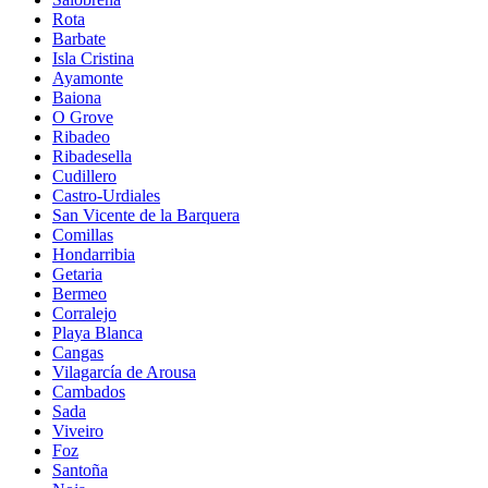
Rota
Barbate
Isla Cristina
Ayamonte
Baiona
O Grove
Ribadeo
Ribadesella
Cudillero
Castro-Urdiales
San Vicente de la Barquera
Comillas
Hondarribia
Getaria
Bermeo
Corralejo
Playa Blanca
Cangas
Vilagarcía de Arousa
Cambados
Sada
Viveiro
Foz
Santoña