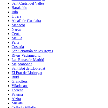
Sant Cugat del Vallès
Barakaldo
Irún
Utrera
Alcalá de Guadaíra
Manacor
Narón
Ceuta
Melilla
Parla
Coslada
San Sebastián de los Reyes
Rivas-Vaciamadrid
Las Rozas de Madrid
Majadahonda
Sant Boi de Llobregat
El Prat de Llobregat
Rubí
Granollers
Viladecans
Torrent
Paterna
Alzira
Mislata
Collado Villalba