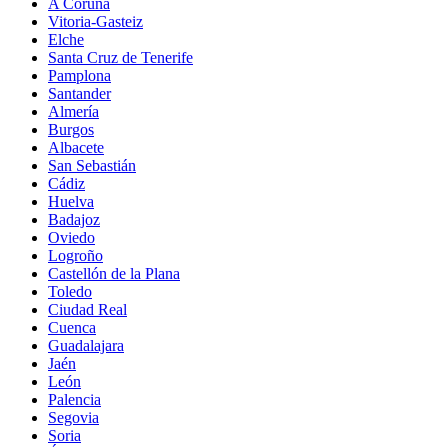
A Coruña
Vitoria-Gasteiz
Elche
Santa Cruz de Tenerife
Pamplona
Santander
Almería
Burgos
Albacete
San Sebastián
Cádiz
Huelva
Badajoz
Oviedo
Logroño
Castellón de la Plana
Toledo
Ciudad Real
Cuenca
Guadalajara
Jaén
León
Palencia
Segovia
Soria