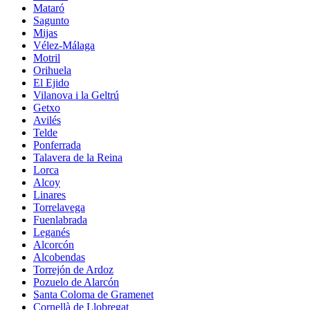
Mataró
Sagunto
Mijas
Vélez-Málaga
Motril
Orihuela
El Ejido
Vilanova i la Geltrú
Getxo
Avilés
Telde
Ponferrada
Talavera de la Reina
Lorca
Alcoy
Linares
Torrelavega
Fuenlabrada
Leganés
Alcorcón
Alcobendas
Torrejón de Ardoz
Pozuelo de Alarcón
Santa Coloma de Gramenet
Cornellà de Llobregat