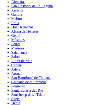
Algeciras
San Cristóbal de La Laguna
Arrecife
Gandía
Mahón
Reus
Dos Hermanas
Alcalá de Henares
Getafe
Móstoles
Ferrol
Manresa
Salamanca
Salou
Lloret de Mar
Calvià
Adeje
Arona
San Bartolomé de Tirajana
Chiclana de la Frontera
Peñíscola
Santa Eulària des Riu
Sant Josep de sa Talaia
Sitges
Dénia