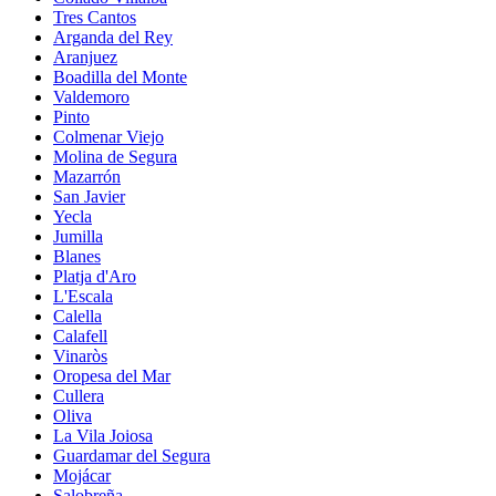
Tres Cantos
Arganda del Rey
Aranjuez
Boadilla del Monte
Valdemoro
Pinto
Colmenar Viejo
Molina de Segura
Mazarrón
San Javier
Yecla
Jumilla
Blanes
Platja d'Aro
L'Escala
Calella
Calafell
Vinaròs
Oropesa del Mar
Cullera
Oliva
La Vila Joiosa
Guardamar del Segura
Mojácar
Salobreña