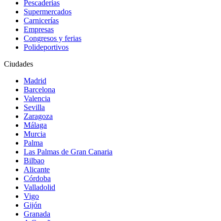
Pescaderías
Supermercados
Carnicerías
Empresas
Congresos y ferias
Polideportivos
Ciudades
Madrid
Barcelona
Valencia
Sevilla
Zaragoza
Málaga
Murcia
Palma
Las Palmas de Gran Canaria
Bilbao
Alicante
Córdoba
Valladolid
Vigo
Gijón
Granada