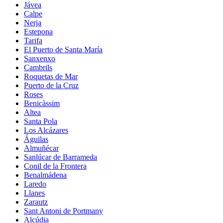
Jávea
Calpe
Nerja
Estepona
Tarifa
El Puerto de Santa María
Sanxenxo
Cambrils
Roquetas de Mar
Puerto de la Cruz
Roses
Benicàssim
Altea
Santa Pola
Los Alcázares
Águilas
Almuñécar
Sanlúcar de Barrameda
Conil de la Frontera
Benalmádena
Laredo
Llanes
Zarautz
Sant Antoni de Portmany
Alcúdia