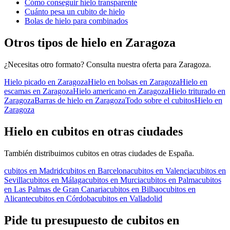
Cómo conseguir hielo transparente
Cuánto pesa un cubito de hielo
Bolas de hielo para combinados
Otros tipos de hielo en
Zaragoza
¿Necesitas otro formato? Consulta nuestra oferta para
Zaragoza
.
Hielo picado
en
Zaragoza
Hielo en bolsas
en
Zaragoza
Hielo en
escamas
en
Zaragoza
Hielo americano
en
Zaragoza
Hielo triturado
en
Zaragoza
Barras de hielo
en
Zaragoza
Todo sobre el
cubitos
Hielo en
Zaragoza
Hielo en cubitos
en otras ciudades
También distribuimos
cubitos
en otras ciudades de España.
cubitos
en
Madrid
cubitos
en
Barcelona
cubitos
en
Valencia
cubitos
en
Sevilla
cubitos
en
Málaga
cubitos
en
Murcia
cubitos
en
Palma
cubitos
en
Las Palmas de Gran Canaria
cubitos
en
Bilbao
cubitos
en
Alicante
cubitos
en
Córdoba
cubitos
en
Valladolid
Pide tu presupuesto de
cubitos
en