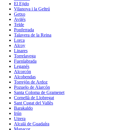
El Ejido
Vilanova i la Geltrú
Getxo
Avilés
Telde
Ponferrada
Talavera de la Reina
Lorca
Alcoy
Linares
Torrelavega
Fuenlabrada
Leganés
Alcorcón
Alcobendas
Torrejón de Ardoz
Pozuelo de Alarcón
Santa Coloma de Gramenet
Cornellà de Llobregat
Sant Cugat del Vallès
Barakaldo
Irún
Utrera
Alcalá de Guadaíra
Manacor