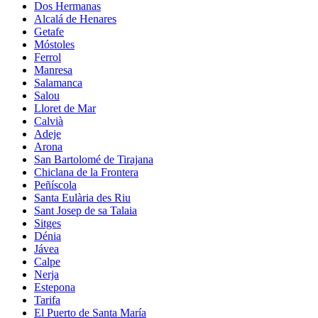
Dos Hermanas
Alcalá de Henares
Getafe
Móstoles
Ferrol
Manresa
Salamanca
Salou
Lloret de Mar
Calvià
Adeje
Arona
San Bartolomé de Tirajana
Chiclana de la Frontera
Peñíscola
Santa Eulària des Riu
Sant Josep de sa Talaia
Sitges
Dénia
Jávea
Calpe
Nerja
Estepona
Tarifa
El Puerto de Santa María