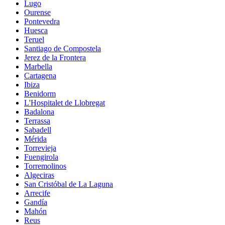
Lugo
Ourense
Pontevedra
Huesca
Teruel
Santiago de Compostela
Jerez de la Frontera
Marbella
Cartagena
Ibiza
Benidorm
L'Hospitalet de Llobregat
Badalona
Terrassa
Sabadell
Mérida
Torrevieja
Fuengirola
Torremolinos
Algeciras
San Cristóbal de La Laguna
Arrecife
Gandía
Mahón
Reus