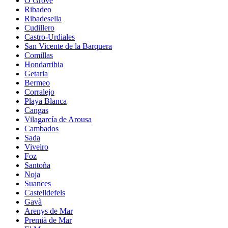
O Grove
Ribadeo
Ribadesella
Cudillero
Castro-Urdiales
San Vicente de la Barquera
Comillas
Hondarribia
Getaria
Bermeo
Corralejo
Playa Blanca
Cangas
Vilagarcía de Arousa
Cambados
Sada
Viveiro
Foz
Santoña
Noja
Suances
Castelldefels
Gavà
Arenys de Mar
Premià de Mar