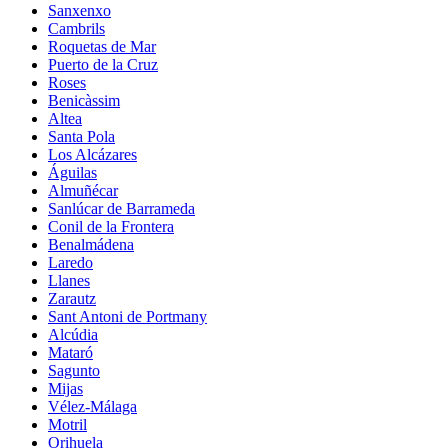
Sanxenxo
Cambrils
Roquetas de Mar
Puerto de la Cruz
Roses
Benicàssim
Altea
Santa Pola
Los Alcázares
Águilas
Almuñécar
Sanlúcar de Barrameda
Conil de la Frontera
Benalmádena
Laredo
Llanes
Zarautz
Sant Antoni de Portmany
Alcúdia
Mataró
Sagunto
Mijas
Vélez-Málaga
Motril
Orihuela