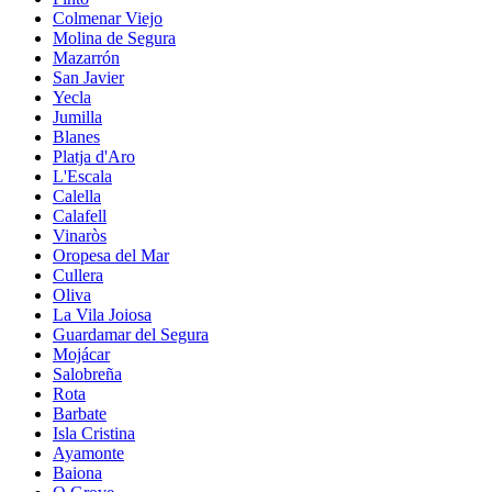
Colmenar Viejo
Molina de Segura
Mazarrón
San Javier
Yecla
Jumilla
Blanes
Platja d'Aro
L'Escala
Calella
Calafell
Vinaròs
Oropesa del Mar
Cullera
Oliva
La Vila Joiosa
Guardamar del Segura
Mojácar
Salobreña
Rota
Barbate
Isla Cristina
Ayamonte
Baiona