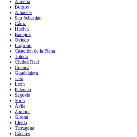
Almería
Burgos
Albacete
San Sebastián
Cádiz
Huelva
Badajoz
Oviedo
Logroño
Castellón de la Plana
Toledo
Ciudad Real
Cuenca
Guadalajara
Jaén
León
Palencia
Segovia
Soria
Ávila
Zamora
Girona
Lleida
Tarragona
Cáceres