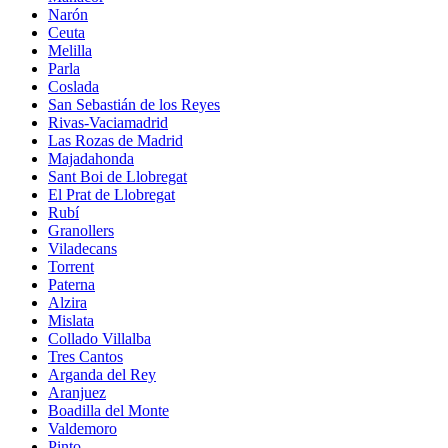
Narón
Ceuta
Melilla
Parla
Coslada
San Sebastián de los Reyes
Rivas-Vaciamadrid
Las Rozas de Madrid
Majadahonda
Sant Boi de Llobregat
El Prat de Llobregat
Rubí
Granollers
Viladecans
Torrent
Paterna
Alzira
Mislata
Collado Villalba
Tres Cantos
Arganda del Rey
Aranjuez
Boadilla del Monte
Valdemoro
Pinto