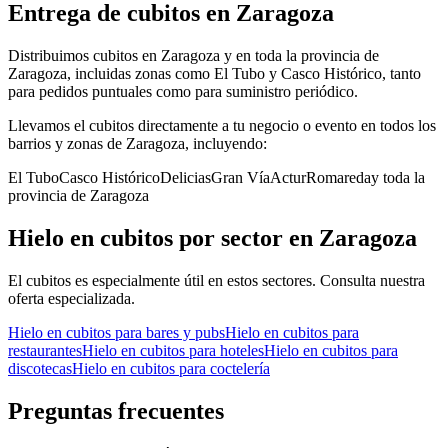
Entrega de
cubitos
en
Zaragoza
Distribuimos cubitos en Zaragoza y en toda la provincia de
Zaragoza, incluidas zonas como El Tubo y Casco Histórico, tanto
para pedidos puntuales como para suministro periódico.
Llevamos el
cubitos
directamente a tu negocio o evento en todos los
barrios y zonas de
Zaragoza
, incluyendo:
El Tubo
Casco Histórico
Delicias
Gran Vía
Actur
Romareda
y toda la
provincia de
Zaragoza
Hielo en cubitos
por sector en
Zaragoza
El
cubitos
es especialmente útil en estos sectores. Consulta nuestra
oferta especializada.
Hielo en cubitos
para
bares y pubs
Hielo en cubitos
para
restaurantes
Hielo en cubitos
para
hoteles
Hielo en cubitos
para
discotecas
Hielo en cubitos
para
coctelería
Preguntas frecuentes