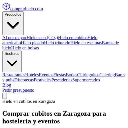
comprarhielo
.com
Productos
Al por mayor
Hielo seco (CO₂)
Hielo en cubitos
Hielo
americano
Hielo picado
Hielo triturado
Hielo en escamas
Barras de
hielo
Hielo en bolsas
Sectores
Restaurantes
Hoteles
Eventos
Fiestas
Bodas
Chiringuitos
Catering
Bares
y pubs
Discotecas
Festivales
Pescaderías
Supermercados
Blog
Pedir presupuesto
Hielo en cubitos
en
Zaragoza
Comprar
cubitos
en
Zaragoza
para
hostelería y eventos