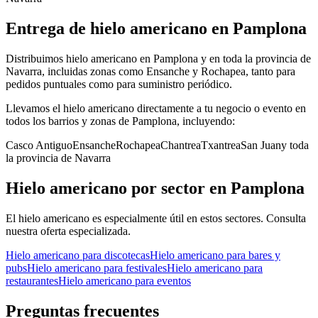
Entrega de
hielo americano
en
Pamplona
Distribuimos hielo americano en Pamplona y en toda la provincia de
Navarra, incluidas zonas como Ensanche y Rochapea, tanto para
pedidos puntuales como para suministro periódico.
Llevamos el
hielo americano
directamente a tu negocio o evento en
todos los barrios y zonas de
Pamplona
, incluyendo:
Casco Antiguo
Ensanche
Rochapea
Chantrea
Txantrea
San Juan
y toda
la provincia de
Navarra
Hielo americano
por sector en
Pamplona
El
hielo americano
es especialmente útil en estos sectores. Consulta
nuestra oferta especializada.
Hielo americano
para
discotecas
Hielo americano
para
bares y
pubs
Hielo americano
para
festivales
Hielo americano
para
restaurantes
Hielo americano
para
eventos
Preguntas frecuentes