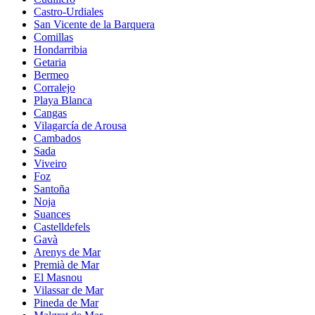
Castro-Urdiales
San Vicente de la Barquera
Comillas
Hondarribia
Getaria
Bermeo
Corralejo
Playa Blanca
Cangas
Vilagarcía de Arousa
Cambados
Sada
Viveiro
Foz
Santoña
Noja
Suances
Castelldefels
Gavà
Arenys de Mar
Premià de Mar
El Masnou
Vilassar de Mar
Pineda de Mar