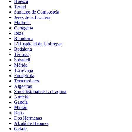
Huesca
Teruel
Santiago de Compostela
Jerez de la Frontera
Marbella
Cartagena
Ibiza
Benidorm
L'Hospitalet de Llobregat
Badalona
Terrassa
Sabadell
Mérida
Torrevieja
Fuengirola
Torremolinos
Algeciras
San Cristóbal de La Laguna
Arrecife
Gandía
Mahón
Reus
Dos Hermanas
Alcalá de Henares
Getafe