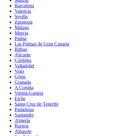
Madrid
Barcelona
Valencia
Sevilla
Zaragoza
Málaga
Murcia
Palma
Las Palmas de Gran Canaria
Bilbao
Alicante
Córdoba
Valladolid
Vigo
Gijón
Granada
A Coruña
Vitoria-Gasteiz
Elche
Santa Cruz de Tenerife
Pamplona
Santander
Almería
Burgos
Albacete