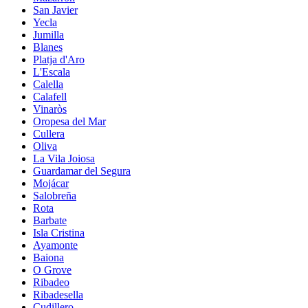
San Javier
Yecla
Jumilla
Blanes
Platja d'Aro
L'Escala
Calella
Calafell
Vinaròs
Oropesa del Mar
Cullera
Oliva
La Vila Joiosa
Guardamar del Segura
Mojácar
Salobreña
Rota
Barbate
Isla Cristina
Ayamonte
Baiona
O Grove
Ribadeo
Ribadesella
Cudillero