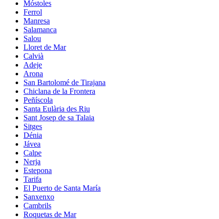
Móstoles
Ferrol
Manresa
Salamanca
Salou
Lloret de Mar
Calvià
Adeje
Arona
San Bartolomé de Tirajana
Chiclana de la Frontera
Peñíscola
Santa Eulària des Riu
Sant Josep de sa Talaia
Sitges
Dénia
Jávea
Calpe
Nerja
Estepona
Tarifa
El Puerto de Santa María
Sanxenxo
Cambrils
Roquetas de Mar