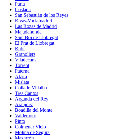
Parla
Coslada
San Sebastián de los Reyes
Rivas-Vaciamadrid
Las Rozas de Madrid
Majadahonda
Sant Boi de Llobregat
El Prat de Llobregat
Rubí
Granollers
Viladecans
Torrent
Paterna
Alzira
Mislata
Collado Villalba
Tres Cantos
Arganda del Rey
Aranjuez
Boadilla del Monte
Valdemoro
Pinto
Colmenar Viejo
Molina de Segura
Mazarrón