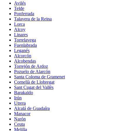
Avilés
Telde
Ponferrada
Talavera de la Reina
Lorca
Alcoy
Linares
Torrelavega
Fuenlabrada
Leganés
Alcorcón
Alcobendas
Torrejón de Ardoz
Pozuelo de Alarcón
Santa Coloma de Gramenet
Cornellà de Llobregat
Sant Cugat del Vallès
Barakaldo
Irún
Utrera
Alcalá de Guadaíra
Manacor
Narón
Ceuta
Melilla