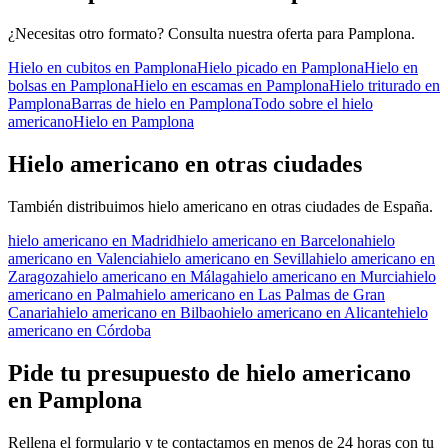
¿Necesitas otro formato? Consulta nuestra oferta para
Pamplona
.
Hielo en cubitos
en
Pamplona
Hielo picado
en
Pamplona
Hielo en
bolsas
en
Pamplona
Hielo en escamas
en
Pamplona
Hielo triturado
en
Pamplona
Barras de hielo
en
Pamplona
Todo sobre el
hielo
americano
Hielo en
Pamplona
Hielo americano
en otras ciudades
También distribuimos
hielo americano
en otras ciudades de España.
hielo americano
en
Madrid
hielo americano
en
Barcelona
hielo
americano
en
Valencia
hielo americano
en
Sevilla
hielo americano
en
Zaragoza
hielo americano
en
Málaga
hielo americano
en
Murcia
hielo
americano
en
Palma
hielo americano
en
Las Palmas de Gran
Canaria
hielo americano
en
Bilbao
hielo americano
en
Alicante
hielo
americano
en
Córdoba
Pide tu presupuesto de
hielo americano
en
Pamplona
Rellena el formulario y te contactamos en menos de 24 horas con tu