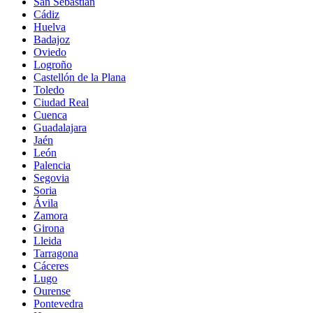
San Sebastián
Cádiz
Huelva
Badajoz
Oviedo
Logroño
Castellón de la Plana
Toledo
Ciudad Real
Cuenca
Guadalajara
Jaén
León
Palencia
Segovia
Soria
Ávila
Zamora
Girona
Lleida
Tarragona
Cáceres
Lugo
Ourense
Pontevedra