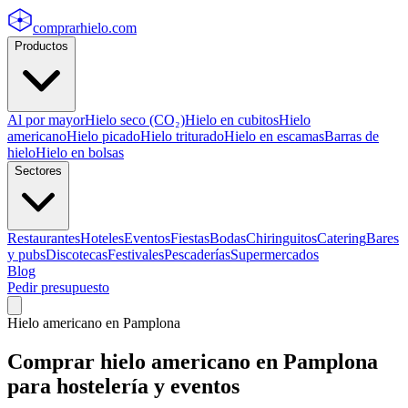
comprarhielo
.com
Productos
Al por mayor
Hielo seco (CO₂)
Hielo en cubitos
Hielo
americano
Hielo picado
Hielo triturado
Hielo en escamas
Barras de
hielo
Hielo en bolsas
Sectores
Restaurantes
Hoteles
Eventos
Fiestas
Bodas
Chiringuitos
Catering
Bares
y pubs
Discotecas
Festivales
Pescaderías
Supermercados
Blog
Pedir presupuesto
Hielo americano
en
Pamplona
Comprar
hielo americano
en
Pamplona
para hostelería y eventos