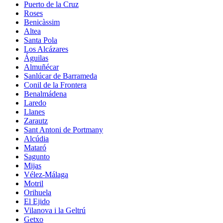
Puerto de la Cruz
Roses
Benicàssim
Altea
Santa Pola
Los Alcázares
Águilas
Almuñécar
Sanlúcar de Barrameda
Conil de la Frontera
Benalmádena
Laredo
Llanes
Zarautz
Sant Antoni de Portmany
Alcúdia
Mataró
Sagunto
Mijas
Vélez-Málaga
Motril
Orihuela
El Ejido
Vilanova i la Geltrú
Getxo