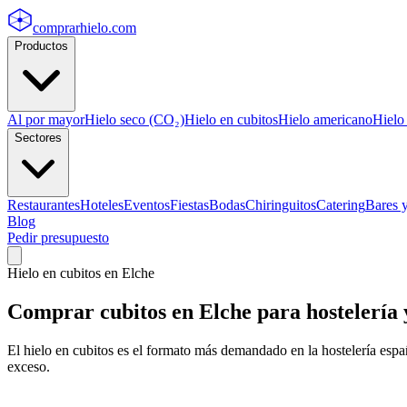
comprarhielo
.com
Productos
Al por mayor
Hielo seco (CO₂)
Hielo en cubitos
Hielo americano
Hielo
Sectores
Restaurantes
Hoteles
Eventos
Fiestas
Bodas
Chiringuitos
Catering
Bares 
Blog
Pedir presupuesto
Hielo en cubitos
en
Elche
Comprar
cubitos
en
Elche
para hostelería 
El hielo en cubitos es el formato más demandado en la hostelería españ
exceso.