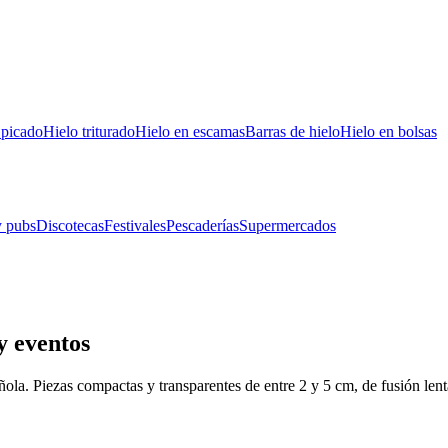
 picado
Hielo triturado
Hielo en escamas
Barras de hielo
Hielo en bolsas
y pubs
Discotecas
Festivales
Pescaderías
Supermercados
y eventos
ola. Piezas compactas y transparentes de entre 2 y 5 cm, de fusión lent