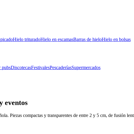
 picado
Hielo triturado
Hielo en escamas
Barras de hielo
Hielo en bolsas
y pubs
Discotecas
Festivales
Pescaderías
Supermercados
y eventos
ola. Piezas compactas y transparentes de entre 2 y 5 cm, de fusión lent