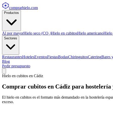
comprarhielo
.com
Productos
Al por mayor
Hielo seco (CO₂)
Hielo en cubitos
Hielo americano
Hielo
Sectores
Restaurantes
Hoteles
Eventos
Fiestas
Bodas
Chiringuitos
Catering
Bares 
Blog
Pedir presupuesto
Hielo en cubitos
en
Cádiz
Comprar
cubitos
en
Cádiz
para hostelería 
El hielo en cubitos es el formato más demandado en la hostelería españ
exceso.