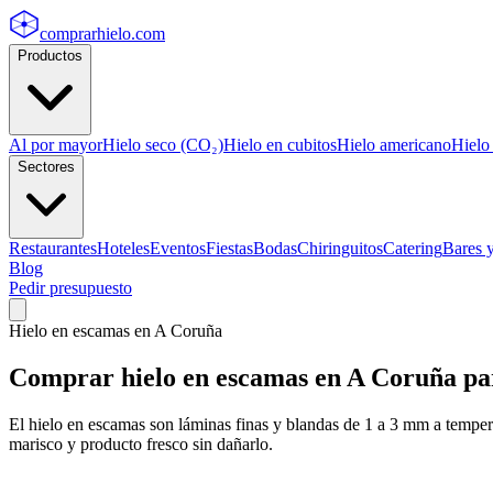
comprarhielo
.com
Productos
Al por mayor
Hielo seco (CO₂)
Hielo en cubitos
Hielo americano
Hielo
Sectores
Restaurantes
Hoteles
Eventos
Fiestas
Bodas
Chiringuitos
Catering
Bares 
Blog
Pedir presupuesto
Hielo en escamas
en
A Coruña
Comprar
hielo en escamas
en
A Coruña
par
El hielo en escamas son láminas finas y blandas de 1 a 3 mm a tempera
marisco y producto fresco sin dañarlo.