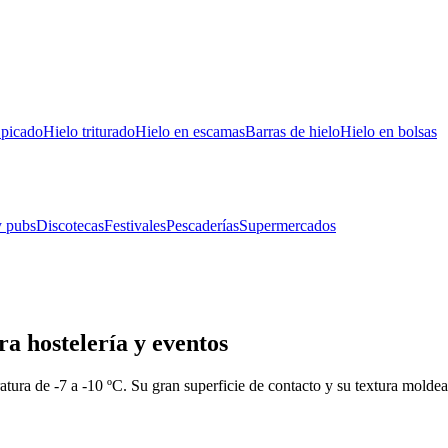
 picado
Hielo triturado
Hielo en escamas
Barras de hielo
Hielo en bolsas
y pubs
Discotecas
Festivales
Pescaderías
Supermercados
a hostelería y eventos
tura de -7 a -10 ºC. Su gran superficie de contacto y su textura moldea