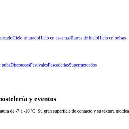
 picado
Hielo triturado
Hielo en escamas
Barras de hielo
Hielo en bolsas
y pubs
Discotecas
Festivales
Pescaderías
Supermercados
ostelería y eventos
tura de -7 a -10 ºC. Su gran superficie de contacto y su textura moldea