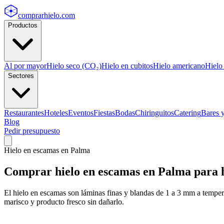
comprarhielo
.com
Productos
Al por mayor
Hielo seco (CO₂)
Hielo en cubitos
Hielo americano
Hielo
Sectores
Restaurantes
Hoteles
Eventos
Fiestas
Bodas
Chiringuitos
Catering
Bares 
Blog
Pedir presupuesto
Hielo en escamas
en
Palma
Comprar
hielo en escamas
en
Palma
para h
El hielo en escamas son láminas finas y blandas de 1 a 3 mm a tempera
marisco y producto fresco sin dañarlo.