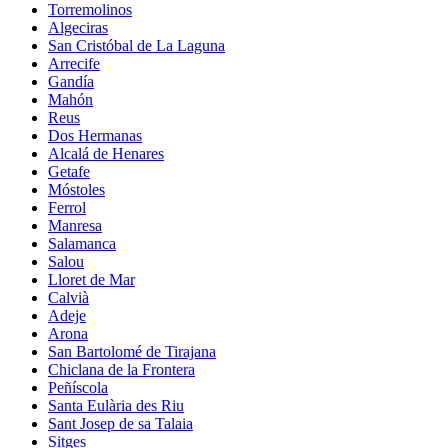
Torremolinos
Algeciras
San Cristóbal de La Laguna
Arrecife
Gandía
Mahón
Reus
Dos Hermanas
Alcalá de Henares
Getafe
Móstoles
Ferrol
Manresa
Salamanca
Salou
Lloret de Mar
Calvià
Adeje
Arona
San Bartolomé de Tirajana
Chiclana de la Frontera
Peñíscola
Santa Eulària des Riu
Sant Josep de sa Talaia
Sitges