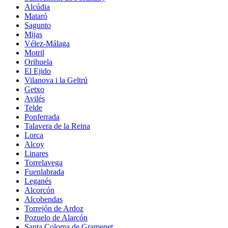
Alcúdia
Mataró
Sagunto
Mijas
Vélez-Málaga
Motril
Orihuela
El Ejido
Vilanova i la Geltrú
Getxo
Avilés
Telde
Ponferrada
Talavera de la Reina
Lorca
Alcoy
Linares
Torrelavega
Fuenlabrada
Leganés
Alcorcón
Alcobendas
Torrejón de Ardoz
Pozuelo de Alarcón
Santa Coloma de Gramenet