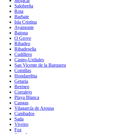
Mojácar
Salobreña
Rota
Barbate
Isla Cristina
Ayamonte
Baiona
O Grove
Ribadeo
Ribadesella
Cudillero
Castro-Urdiales
San Vicente de la Barquera
Comillas
Hondarribia
Getaria
Bermeo
Corralejo
Playa Blanca
Cangas
Vilagarcía de Arousa
Cambados
Sada
Viveiro
Foz