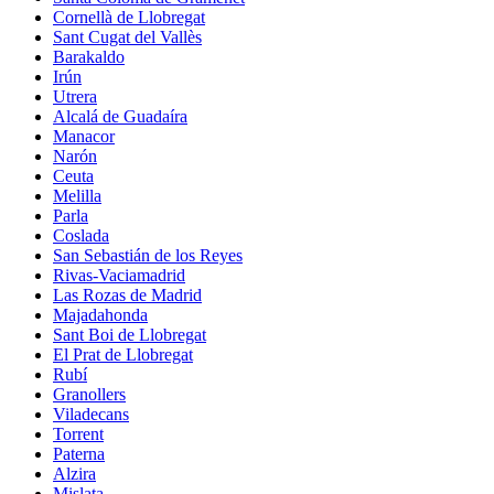
Cornellà de Llobregat
Sant Cugat del Vallès
Barakaldo
Irún
Utrera
Alcalá de Guadaíra
Manacor
Narón
Ceuta
Melilla
Parla
Coslada
San Sebastián de los Reyes
Rivas-Vaciamadrid
Las Rozas de Madrid
Majadahonda
Sant Boi de Llobregat
El Prat de Llobregat
Rubí
Granollers
Viladecans
Torrent
Paterna
Alzira
Mislata