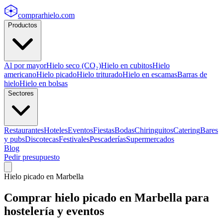
comprarhielo
.com
Productos
Al por mayor
Hielo seco (CO₂)
Hielo en cubitos
Hielo
americano
Hielo picado
Hielo triturado
Hielo en escamas
Barras de
hielo
Hielo en bolsas
Sectores
Restaurantes
Hoteles
Eventos
Fiestas
Bodas
Chiringuitos
Catering
Bares
y pubs
Discotecas
Festivales
Pescaderías
Supermercados
Blog
Pedir presupuesto
Hielo picado
en
Marbella
Comprar
hielo picado
en
Marbella
para
hostelería y eventos