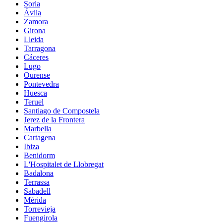
Soria
Ávila
Zamora
Girona
Lleida
Tarragona
Cáceres
Lugo
Ourense
Pontevedra
Huesca
Teruel
Santiago de Compostela
Jerez de la Frontera
Marbella
Cartagena
Ibiza
Benidorm
L'Hospitalet de Llobregat
Badalona
Terrassa
Sabadell
Mérida
Torrevieja
Fuengirola