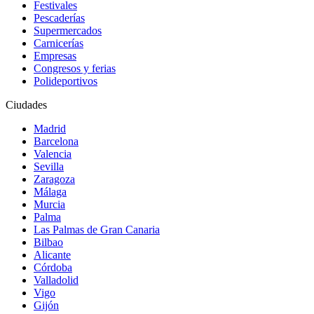
Festivales
Pescaderías
Supermercados
Carnicerías
Empresas
Congresos y ferias
Polideportivos
Ciudades
Madrid
Barcelona
Valencia
Sevilla
Zaragoza
Málaga
Murcia
Palma
Las Palmas de Gran Canaria
Bilbao
Alicante
Córdoba
Valladolid
Vigo
Gijón