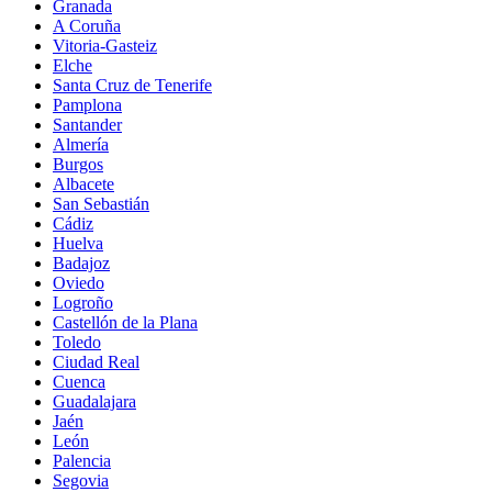
Granada
A Coruña
Vitoria-Gasteiz
Elche
Santa Cruz de Tenerife
Pamplona
Santander
Almería
Burgos
Albacete
San Sebastián
Cádiz
Huelva
Badajoz
Oviedo
Logroño
Castellón de la Plana
Toledo
Ciudad Real
Cuenca
Guadalajara
Jaén
León
Palencia
Segovia