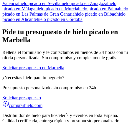
Valencia
hielo picado
en
Sevilla
hielo picado
en
Zaragoza
hielo
picado
en
Málaga
hielo picado
en
Murcia
hielo picado
en
Palma
hielo
picado
en
Las Palmas de Gran Canaria
hielo picado
en
Bilbao
hielo
picado
en
Alicante
hielo picado
en
Córdoba
Pide tu presupuesto de
hielo picado
en
Marbella
Rellena el formulario y te contactamos en menos de 24 horas con tu
oferta personalizada. Sin compromiso y completamente gratis.
Solicitar presupuesto en
Marbella
¿Necesitas hielo para tu negocio?
Presupuesto personalizado sin compromiso en 24h.
Solicitar presupuesto
comprarhielo
.com
Distribuidor de hielo para hostelería y eventos en toda España.
Calidad certificada, entrega rápida y presupuesto personalizado.