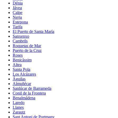
Dénia
Jávea
Calpe
Nerja
Estepona
Tarifa
El Puerto de Santa María
Sanxenxo
Cambrils
Roquetas de Mar
Puerto de la Cruz
Roses
Benicàssim
Altea
Santa Pola
Los Alcázares
Águilas
Almuñécar
Sanlúcar de Barrameda
Conil de la Frontera
Benalmádena
Laredo
Llanes
Zarautz
Sant Antoni de Portmany