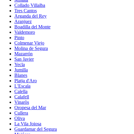
Collado Villalba
Tres Cantos
Arganda del Rey
Aranjuez
Boadilla del Monte
Valdemoro
Pinto
Colmenar Viejo
Molina de Segura
Mazarrón
San Javier
Yecla
Jumilla
Blanes
Platja d'Aro
L'Escala
Calella
Calafell
Vinaròs
Oropesa del Mar
Cullera
Oliva
La Vila Joiosa
Guardamar del Segura