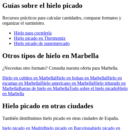
Guías sobre el hielo picado
Recursos prácticos para calcular cantidades, comparar formatos y
organizar el suministro.
Hielo para coctelería
Hielo picado en Thermomix
Hielo picado de supermercado
Otros tipos de hielo en
Marbella
¿Necesitas otro formato? Consulta nuestra oferta para
Marbella
.
Hielo en cubitos
en
Marbella
Hielo en bolsas
en
Marbella
Hielo en
escamas
en
Marbella
Hielo americano
en
Marbella
Hielo triturado
en
Marbella
Barras de hielo
en
Marbella
Todo sobre el
hielo picado
Hielo
en
Marbella
Hielo picado
en otras ciudades
También distribuimos
hielo picado
en otras ciudades de España.
hielo picado
en
Madrid
hielo picado
en
Barcelona
hielo picado
en